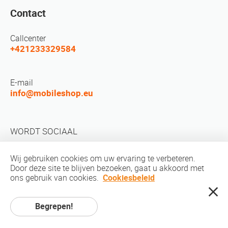
Contact
Callcenter
+421233329584
E-mail
info@mobileshop.eu
WORDT SOCIAAL
Wij gebruiken cookies om uw ervaring te verbeteren.
Door deze site te blijven bezoeken, gaat u akkoord met
ons gebruik van cookies.
Cookiesbeleid
auteursrechten © 2010-2026 MobileShop.eu. Alle rechten voorbehouden.
Begrepen!
Alle productfoto's op de site zijn eigendom van Mobileshop.eu |
Webontwerp: kunst en code / creatieve studio. |
Privacybeleid
|
Servicevoorwaarden