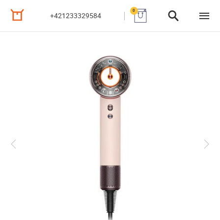
0
+421233329584