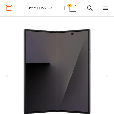
0
+421233329584