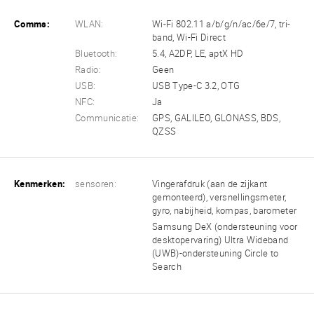
Comms:
WLAN:
Wi-Fi 802.11 a/b/g/n/ac/6e/7, tri-
band, Wi-Fi Direct
Bluetooth:
5.4, A2DP, LE, aptX HD
Radio:
Geen
USB:
USB Type-C 3.2, OTG
NFC:
Ja
Communicatie:
GPS, GALILEO, GLONASS, BDS,
QZSS
Kenmerken:
sensoren:
Vingerafdruk (aan de zijkant
gemonteerd), versnellingsmeter,
gyro, nabijheid, kompas, barometer
Samsung DeX (ondersteuning voor
desktopervaring) Ultra Wideband
(UWB)-ondersteuning Circle to
Search