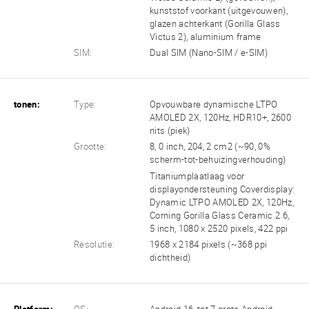
kunststof voorkant (uitgevouwen),
glazen achterkant (Gorilla Glass
Victus 2), aluminium frame
SIM:
Dual SIM (Nano-SIM / e-SIM)
tonen:
Type:
Opvouwbare dynamische LTPO
AMOLED 2X, 120Hz, HDR10+, 2600
nits (piek)
Grootte:
8, 0 inch, 204, 2 cm2 (~90, 0%
scherm-tot-behuizingverhouding)
Titaniumplaatlaag voor
displayondersteuning Coverdisplay:
Dynamic LTPO AMOLED 2X, 120Hz,
Corning Gorilla Glass Ceramic 2 6,
5 inch, 1080 x 2520 pixels, 422 ppi
Resolutie:
1968 x 2184 pixels (~368 ppi
dichtheid)