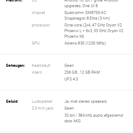
Platform:
OS:
Android 16, tot 7 grote Android-
upgrades, One UI 8
chipset:
Qualcomm SM8750-AC
Snapdragon 8 Elite (3 nm)
processor:
Octa-core (2x4, 47 GHz Oryon V2
Phoenix L + 6x3, 53 GHz Oryon V2
Phoenix M)
GPU:
Adreno 830 (1200 MHz)
Geheugen:
Kaartsleuf:
Geen
intern:
256 GB , 12 GB RAM
UFS 4.0
Geluid:
Luidspreker:
Ja, met stereo speakers
3,5 mm jack:
Geen
32-bit / 384 kHz audio afgestemd
door AKG