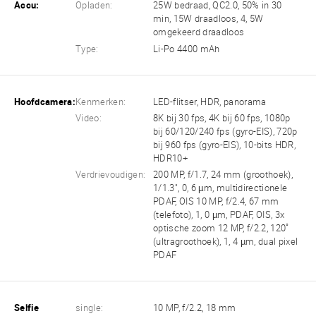
Accu:
Opladen:
25W bedraad, QC2.0, 50% in 30
min, 15W draadloos, 4, 5W
omgekeerd draadloos
Type:
Li-Po 4400 mAh
Hoofdcamera:
Kenmerken:
LED-flitser, HDR, panorama
Video:
8K bij 30 fps, 4K bij 60 fps, 1080p
bij 60/120/240 fps (gyro-EIS), 720p
bij 960 fps (gyro-EIS), 10-bits HDR,
HDR10+
Verdrievoudigen:
200 MP, f/1.7, 24 mm (groothoek),
1/1.3", 0, 6 µm, multidirectionele
PDAF, OIS 10 MP, f/2.4, 67 mm
(telefoto), 1, 0 µm, PDAF, OIS, 3x
optische zoom 12 MP, f/2.2, 120˚
(ultragroothoek), 1, 4 µm, dual pixel
PDAF
Selfie
single:
10 MP, f/2.2, 18 mm