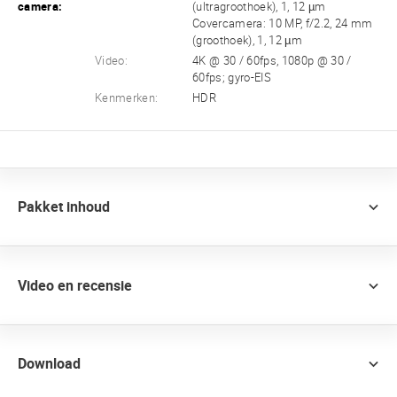
camera:
(ultragroothoek), 1, 12 µm
Covercamera: 10 MP, f/2.2, 24 mm
(groothoek), 1, 12 µm
Video:
4K @ 30 / 60fps, 1080p @ 30 /
60fps; gyro-EIS
Kenmerken:
HDR
Pakket inhoud
Video en recensie
Download