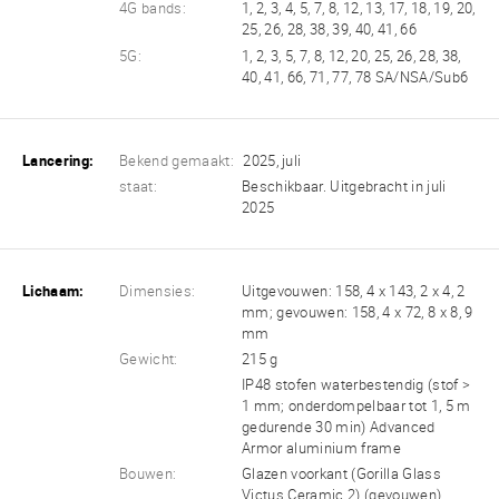
4G bands:
1, 2, 3, 4, 5, 7, 8, 12, 13, 17, 18, 19, 20,
25, 26, 28, 38, 39, 40, 41, 66
5G:
1, 2, 3, 5, 7, 8, 12, 20, 25, 26, 28, 38,
40, 41, 66, 71, 77, 78 SA/NSA/Sub6
Lancering:
Bekend gemaakt:
2025, juli
staat:
Beschikbaar. Uitgebracht in juli
2025
Lichaam:
Dimensies:
Uitgevouwen: 158, 4 x 143, 2 x 4, 2
mm; gevouwen: 158, 4 x 72, 8 x 8, 9
mm
Gewicht:
215 g
IP48 stofen waterbestendig (stof >
1 mm; onderdompelbaar tot 1, 5 m
gedurende 30 min) Advanced
Armor aluminium frame
Bouwen:
Glazen voorkant (Gorilla Glass
Victus Ceramic 2) (gevouwen),