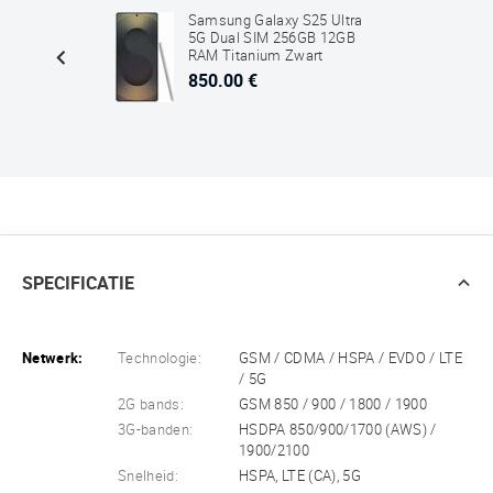
L 5G
Samsung Galaxy S25 Ultra
B RAM
5G Dual SIM 256GB 12GB
RAM Titanium Zwart
850.00 €
SPECIFICATIE
Netwerk:
Technologie:
GSM / CDMA / HSPA / EVDO / LTE
/ 5G
2G bands:
GSM 850 / 900 / 1800 / 1900
3G-banden:
HSDPA 850/900/1700 (AWS) /
1900/2100
Snelheid:
HSPA, LTE (CA), 5G