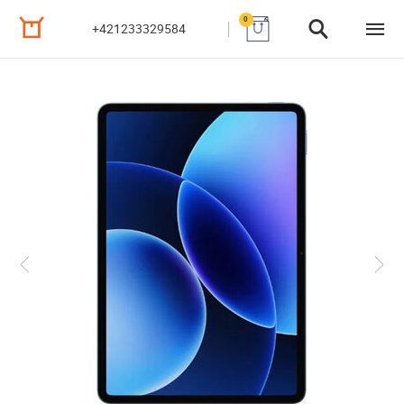
0
+421233329584