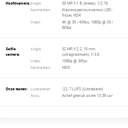
Hoofdcamera:
single:
50 MP, f/1.8, (breed), 1/2.76
Kenmerken:
Kleurenspectrumsensor, LED-
flitser, HDR
Video:
4K @ 30 / 60fps, 1080p @ 30 /
60fps
Selfie
single:
32 MP, f/2.2, 19 mm
camera:
(ultragroothoek), 1/3.6
Video:
1080p @ 30fps
Kenmerken:
HDR
Onze testen:
Luidspreker:
-22, 7 LUFS (Uitstekend)
Accu:
Actief gebruik score 13:39 uur