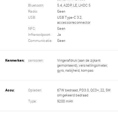
Bluetooth:
5.4, A2DP, LE, LHDC 5
Radio:
Geen
USB:
USB Type-C 3.2,
accessoireconnector
NFC:
Geen
Infraroodpoort:
Ja
Communicatie:
Geen
Kenmerken:
sensoren:
Vingerafdruk (aan de zijkant
gemonteerd), versnellingsmeter,
gyro, nabijheid, kompas
Accu:
Opladen:
67W bedraad, PD3.0, QC3+, 22, 5W
omgekeerd bedraad
Type:
9200 mAh