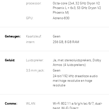
processor:
Octa-core (2x4, 32 GHz Oryon V2
Phoenix L + 6x3, 53 GHz Oryon V2
Phoenix M)
GPU:
Adreno-830
Geheugen:
Kaartsleuf:
Geen
intern:
256 GB, 8 GB RAM
Geluid:
Luidspreker:
Ja, met stereoluidsprekers, Dolby
Atmos (4 luidsprekers)
3,5 mm jack:
Geen
24-bit/192 kHz draadloze audio
met hoge resolutie en hoge
resolutie
Comms:
WLAN:
Wi-Fi 802.11 a/b/g/n/ac/6/7, dual-
band, Wi-Fi Direct