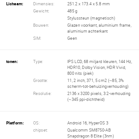
Lichaam:
Dimensies:
251.2 x 173.4 x 5.8 mm
Gewicht:
485 g
Stylussteun (magnetisch)
Bouwen:
Glazen voorkant, aluminium frame,
aluminium achterkant
SIM:
Geen
tonen:
Type:
IPS LCD, 68 miljard kleuren, 144 Hz,
HDR10, Dolby Vision, HDR Vivid,
800 nits (piek)
Grootte:
11, 2 inch, 371, 5 cm2 (~85, 3%
scherm-tot-behuizingverhouding)
Resolutie:
2136 x 3200 pixels, 3:2-verhouding
(~345 ppi-dichtheid)
Platform:
OS:
Android 16, HyperOS 3
chipset:
Qualcomm SM8750-AB
Snapdragon 8 Elite (3nm)