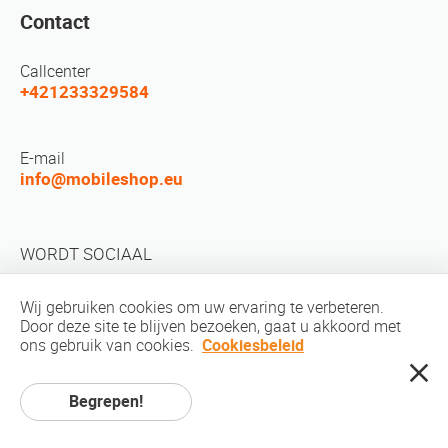
Contact
Callcenter
+421233329584
E-mail
info@mobileshop.eu
WORDT SOCIAAL
Wij gebruiken cookies om uw ervaring te verbeteren.
Door deze site te blijven bezoeken, gaat u akkoord met
ons gebruik van cookies.
Cookiesbeleid
auteursrechten © 2010-2026 MobileShop.eu. Alle rechten voorbehouden.
Begrepen!
Alle productfoto's op de site zijn eigendom van Mobileshop.eu |
Webontwerp: kunst en code / creatieve studio. |
Privacybeleid
|
Servicevoorwaarden