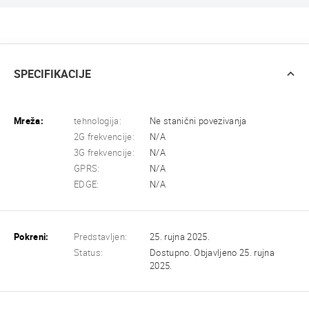
SPECIFIKACIJE
Mreža:
tehnologija:
Ne stanični povezivanja
2G frekvencije:
N/A
3G frekvencije:
N/A
GPRS:
N/A
EDGE:
N/A
Pokreni:
Predstavljen:
25. rujna 2025.
Status:
Dostupno. Objavljeno 25. rujna
2025.