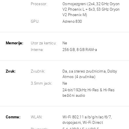
Procesor:
Osmojezgreni (2x4, 32 GHz Oryon
V2 Phoenix L + 6x3, 53 GHz Oryon
V2 Phoenix M)
GPU:
Adreno 830
Memorija:
Utor za karticu:
Ne
Interna:
256 GB, 8 GB RAM-a
Zvuk:
Zvučnik:
Da, sa stereo zvučnicima, Dolby
Atmos (4 zvučnika)
3.5mm jack:
Ne
24-bit/192kHz Hi-Res & Hi-Res
bežični audio
Comms:
WLAN:
Wi-Fi 802.11 a/b/g/n/ac/6/7,
dvopojasni, Wi-Fi Direct