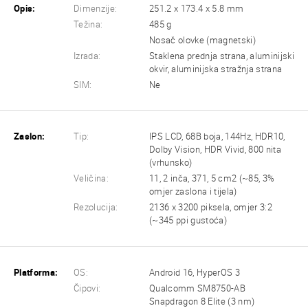
Opis:
Dimenzije:
251.2 x 173.4 x 5.8 mm
Težina:
485 g
Nosač olovke (magnetski)
Izrada:
Staklena prednja strana, aluminijski
okvir, aluminijska stražnja strana
SIM:
Ne
Zaslon:
Tip:
IPS LCD, 68B boja, 144Hz, HDR10,
Dolby Vision, HDR Vivid, 800 nita
(vrhunsko)
Veličina:
11, 2 inča, 371, 5 cm2 (~85, 3%
omjer zaslona i tijela)
Rezolucija:
2136 x 3200 piksela, omjer 3:2
(~345 ppi gustoća)
Platforma:
OS:
Android 16, HyperOS 3
Čipovi:
Qualcomm SM8750-AB
Snapdragon 8 Elite (3 nm)