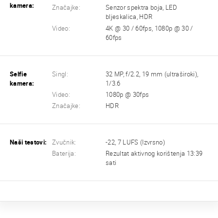
kamera:
Značajke:
Senzor spektra boja, LED
bljeskalica, HDR
Video:
4K @ 30 / 60fps, 1080p @ 30 /
60fps
Selfie
Singl:
32 MP, f/2.2, 19 mm (ultraširoki),
kamera:
1/3.6
Video:
1080p @ 30fps
Značajke:
HDR
Naši testovi:
Zvučnik:
-22, 7 LUFS (Izvrsno)
Baterija:
Rezultat aktivnog korištenja 13:39
sati