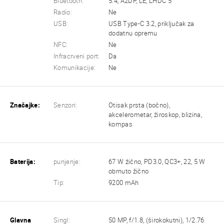
Bluetooth:
5.4, A2DP, LE, LHDC 5
Radio:
Ne
USB:
USB Type-C 3.2, priključak za
dodatnu opremu
NFC:
Ne
Infracrveni port:
Da
Komunikacije:
Ne
Značajke:
Senzori:
Otisak prsta (bočno),
akcelerometar, žiroskop, blizina,
kompas
Baterija:
punjenje:
67 W žično, PD3.0, QC3+, 22, 5 W
obrnuto žično
Tip:
9200 mAh
Glavna
Singl:
50 MP, f/1.8, (širokokutni), 1/2.76