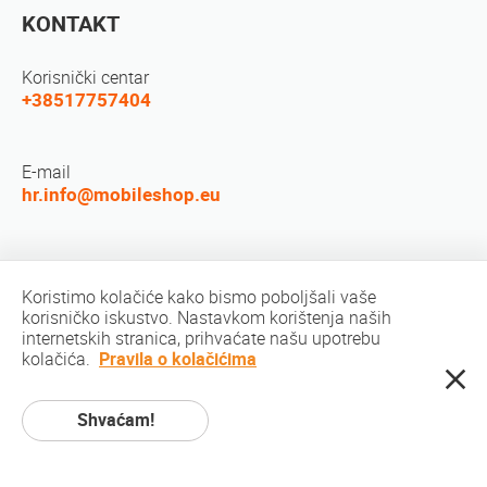
KONTAKT
Korisnički centar
+38517757404
E-mail
hr.info@mobileshop.eu
Društvene mreže
Koristimo kolačiće kako bismo poboljšali vaše
korisničko iskustvo. Nastavkom korištenja naših
internetskih stranica, prihvaćate našu upotrebu
kolačića.
Pravila o kolačićima
Shvaćam!
Autorsko pravo © 2010-2026 MobileShop.eu. Sva prava pridržana. Sve slike
proizvoda na stranicama vlasništvo su Mobileshop.eu | Web Design: Art &
Code / Creative Studio. |
Politika privatnosti
|
Uvjeti