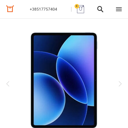
0
+38517757404