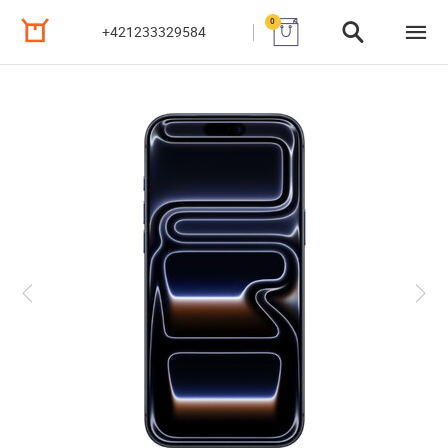
0
+421233329584