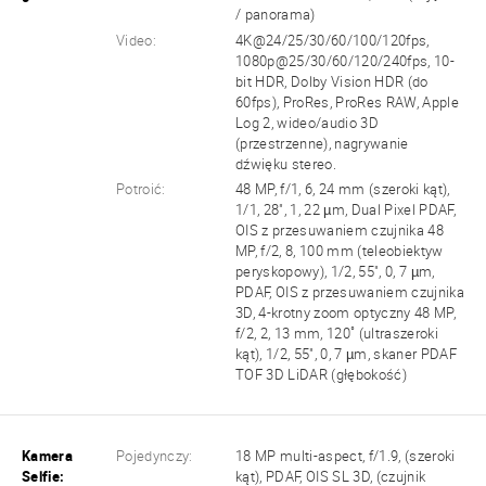
/ panorama)
Video:
4K@24/25/30/60/100/120fps,
1080p@25/30/60/120/240fps, 10-
bit HDR, Dolby Vision HDR (do
60fps), ProRes, ProRes RAW, Apple
Log 2, wideo/audio 3D
(przestrzenne), nagrywanie
dźwięku stereo.
Potroić:
48 MP, f/1, 6, 24 mm (szeroki kąt),
1/1, 28", 1, 22 µm, Dual Pixel PDAF,
OIS z przesuwaniem czujnika 48
MP, f/2, 8, 100 mm (teleobiektyw
peryskopowy), 1/2, 55", 0, 7 µm,
PDAF, OIS z przesuwaniem czujnika
3D, 4-krotny zoom optyczny 48 MP,
f/2, 2, 13 mm, 120˚ (ultraszeroki
kąt), 1/2, 55", 0, 7 µm, skaner PDAF
TOF 3D LiDAR (głębokość)
Kamera
Pojedynczy:
18 MP multi-aspect, f/1.9, (szeroki
Selfie:
kąt), PDAF, OIS SL 3D, (czujnik