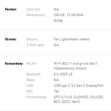
Pamięć:
Card slot:
Nie
Wewnętrzny:
256 GB , 12 GB RAM
NVMe
Dźwięk:
Głośnik:
Tak, z głośnikami stereo
3.5mm jack:
Nie
Komunikaty:
WLAN:
Wi-Fi 802.11 a/b/g/n/ac/6e/7,
trójzakresowy, hotspot
Bluetooth :
6.0, A2DP, LE
Radio:
Nie
USB:
USB typu C 3.2 Gen 2, DisplayPort
NFC:
Tak
Komunikacja:
GPS (L1+L5), GLONASS, GALILEO,
BDS, QZSS, NavIC