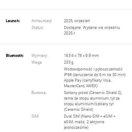
Launch:
Announced:
2025, wrzesień
Status:
Dostępne. Wydane we wrześniu
2025 r.
Bluetooth:
Wymiary:
163.4 x 78 x 8.8 mm
Waga:
233 g
Wodoodporność i pyłoszczelność
IP68 (zanurzenie do 6 m na 30 min)
Apple Pay (certyfikaty Visa,
MasterCard, AMEX)
Budowa:
Szklany przód (Ceramic Shield 2),
rama ze stopu aluminium, tył ze
stopu aluminium/szklany tył
(Ceramic Shield)
SIM:
Dual SIM (Nano-SIM + eSIM +
eSIM; maks. 2 aktywne
jednocześnie)