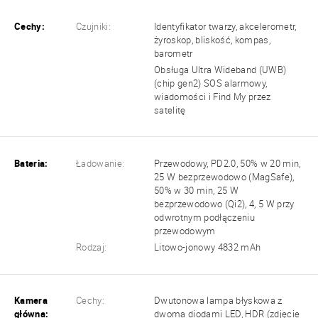
Cechy:
Czujniki:
Identyfikator twarzy, akcelerometr,
żyroskop, bliskość, kompas,
barometr
Obsługa Ultra Wideband (UWB)
(chip gen2) SOS alarmowy,
wiadomości i Find My przez
satelitę
Bateria:
Ładowanie:
Przewodowy, PD2.0, 50% w 20 min,
25 W bezprzewodowo (MagSafe),
50% w 30 min, 25 W
bezprzewodowo (Qi2), 4, 5 W przy
odwrotnym podłączeniu
przewodowym
Rodzaj:
Litowo-jonowy 4832 mAh
Kamera
Cechy:
Dwutonowa lampa błyskowa z
główna:
dwoma diodami LED, HDR (zdjęcie