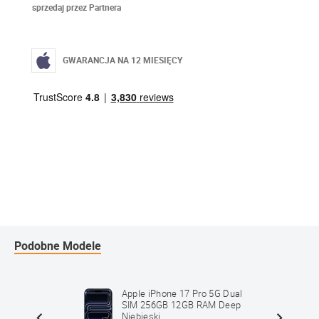
sprzedaj przez Partnera
GWARANCJA NA 12 MIESIĘCY
Podobne Modele
Max 5G
Apple iPhone 17 Pro 5G Dual
B RAM
SIM 256GB 12GB RAM Deep
Niebieski