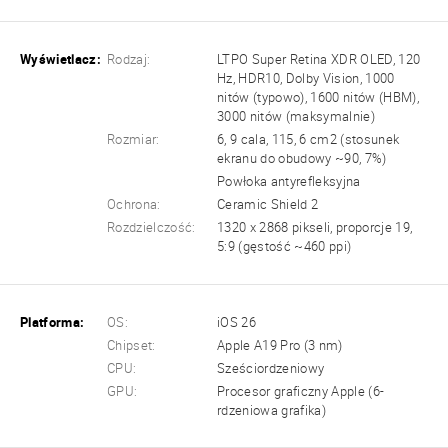
Wyświetlacz:
Rodzaj:
LTPO Super Retina XDR OLED, 120
Hz, HDR10, Dolby Vision, 1000
nitów (typowo), 1600 nitów (HBM),
3000 nitów (maksymalnie)
Rozmiar:
6, 9 cala, 115, 6 cm2 (stosunek
ekranu do obudowy ~90, 7%)
Powłoka antyrefleksyjna
Ochrona:
Ceramic Shield 2
Rozdzielczość:
1320 x 2868 pikseli, proporcje 19,
5:9 (gęstość ~460 ppi)
Platforma:
OS:
iOS 26
Chipset:
Apple A19 Pro (3 nm)
CPU:
Sześciordzeniowy
GPU:
Procesor graficzny Apple (6-
rdzeniowa grafika)