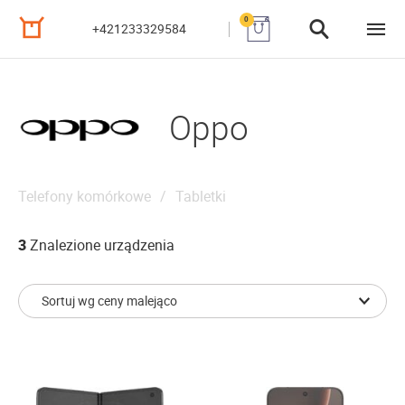
0
+421233329584
Oppo
Telefony komórkowe
Tabletki
3
Znalezione urządzenia