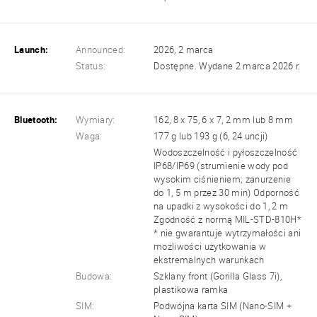
Launch:
Announced:
2026, 2 marca
Status:
Dostępne. Wydane 2 marca 2026 r.
Bluetooth:
Wymiary:
162, 8 x 75, 6 x 7, 2 mm lub 8 mm
Waga:
177 g lub 193 g (6, 24 uncji)
Wodoszczelność i pyłoszczelność
IP68/IP69 (strumienie wody pod
wysokim ciśnieniem; zanurzenie
do 1, 5 m przez 30 min) Odporność
na upadki z wysokości do 1, 2 m
Zgodność z normą MIL-STD-810H*
* nie gwarantuje wytrzymałości ani
możliwości użytkowania w
ekstremalnych warunkach
Budowa:
Szklany front (Gorilla Glass 7i),
plastikowa ramka
SIM:
Podwójna karta SIM (Nano-SIM +