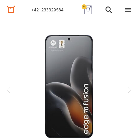
0
+421233329584