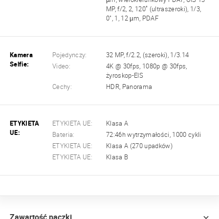
MP, f/2, 2, 120˚ (ultraszeroki), 1/3,
0", 1, 12 µm, PDAF
Kamera
Pojedynczy:
32 MP, f/2.2, (szeroki), 1/3.14
Selfie:
Video:
4K @ 30fps, 1080p @ 30fps,
żyroskop-EIS
Cechy:
HDR, Panorama
ETYKIETA
ETYKIETA UE:
Klasa A
UE:
Bateria:
72:46h wytrzymałości, 1000 cykli
ETYKIETA UE:
Klasa A (270 upadków)
ETYKIETA UE:
Klasa B
Zawartość paczki