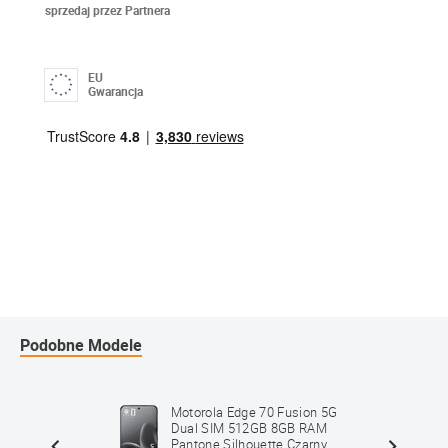
sprzedaj przez Partnera
EU
Gwarancja
Podobne Modele
ion 5G
Motorola Edge 70 Fusion 5G
 RAM
Dual SIM 512GB 8GB RAM
ony
Pantone Silhouette Czarny