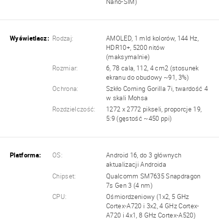
Nano-SIM)
Wyświetlacz:
Rodzaj:
AMOLED, 1 mld kolorów, 144 Hz,
HDR10+, 5200 nitów
(maksymalnie)
Rozmiar:
6, 78 cala, 112, 4 cm2 (stosunek
ekranu do obudowy ~91, 3%)
Ochrona:
Szkło Corning Gorilla 7i, twardość 4
w skali Mohsa
Rozdzielczość:
1272 x 2772 pikseli, proporcje 19,
5:9 (gęstość ~450 ppi)
Platforma:
OS:
Android 16, do 3 głównych
aktualizacji Androida
Chipset:
Qualcomm SM7635 Snapdragon
7s Gen 3 (4 nm)
CPU:
Ośmiordzeniowy (1x2, 5 GHz
Cortex-A720 i 3x2, 4 GHz Cortex-
A720 i 4x1, 8 GHz Cortex-A520)