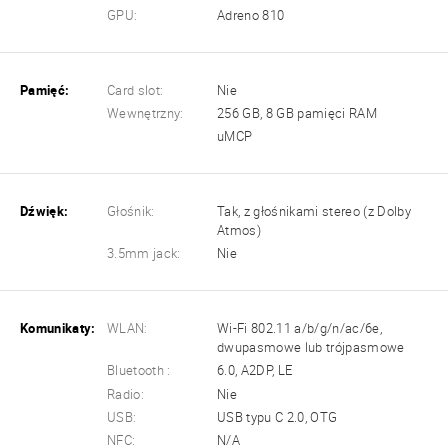
GPU:
Adreno 810
Pamięć:
Card slot:
Nie
Wewnętrzny:
256 GB, 8 GB pamięci RAM
uMCP
Dźwięk:
Głośnik:
Tak, z głośnikami stereo (z Dolby
Atmos)
3.5mm jack:
Nie
Komunikaty:
WLAN:
Wi-Fi 802.11 a/b/g/n/ac/6e,
dwupasmowe lub trójpasmowe
Bluetooth :
6.0, A2DP, LE
Radio:
Nie
USB:
USB typu C 2.0, OTG
NFC:
N/A