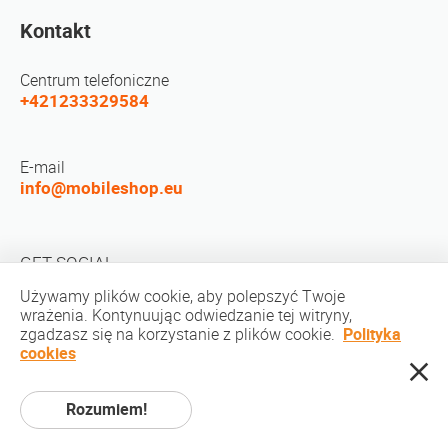
Kontakt
Centrum telefoniczne
+421233329584
E-mail
info@mobileshop.eu
GET SOCIAL
Używamy plików cookie, aby polepszyć Twoje
wrażenia. Kontynuując odwiedzanie tej witryny,
zgadzasz się na korzystanie z plików cookie.
Polityka
cookies
Prawo autorskie © 2010-2026 MobileShop.eu. Wszelkie prawa zastrzeżone.
Rozumiem!
Wszystkie zdjęcia produktów na stronie są własnością Mobileshop.eu |
Projektowanie stron internetowych: Art & Code / Creative Studio. |
Polityka