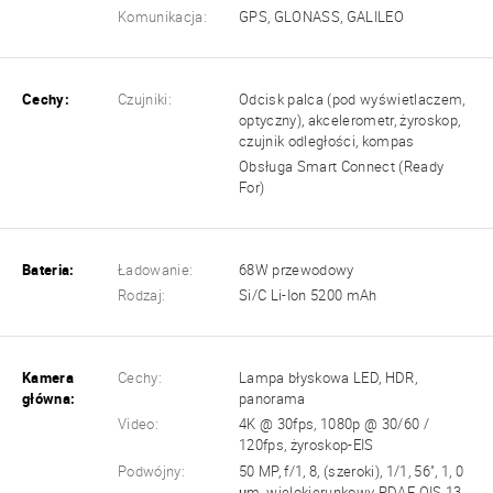
Komunikacja:
GPS, GLONASS, GALILEO
Cechy:
Czujniki:
Odcisk palca (pod wyświetlaczem,
optyczny), akcelerometr, żyroskop,
czujnik odległości, kompas
Obsługa Smart Connect (Ready
For)
Bateria:
Ładowanie:
68W przewodowy
Rodzaj:
Si/C Li-Ion 5200 mAh
Kamera
Cechy:
Lampa błyskowa LED, HDR,
główna:
panorama
Video:
4K @ 30fps, 1080p @ 30/60 /
120fps, żyroskop-EIS
Podwójny:
50 MP, f/1, 8, (szeroki), 1/1, 56", 1, 0
µm, wielokierunkowy PDAF, OIS 13