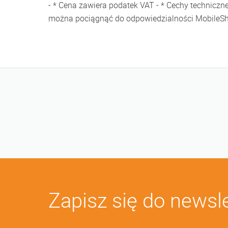
- * Cena zawiera podatek VAT - * Cechy techniczn
można pociągnąć do odpowiedzialności MobileS
Zapisz się do newsl