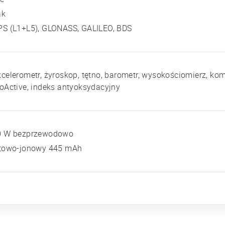
ak
PS (L1+L5), GLONASS, GALILEO, BDS
celerometr, żyroskop, tętno, barometr, wysokościomierz, kom
oActive, indeks antyoksydacyjny
0 W bezprzewodowo
itowo-jonowy 445 mAh