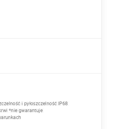
zelność i pyłoszczelność IP68
krwi *nie gwarantuje
 warunkach