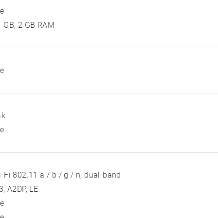
ie
4 GB, 2 GB RAM
ie
ak
ie
-Fi 802.11 a / b / g / n, dual-band
3, A2DP, LE
ie
ie