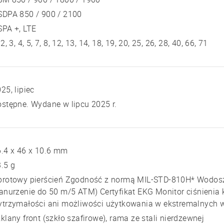
SDPA 850 / 900 / 2100
SPA +, LTE
 2, 3, 4, 5, 7, 8, 12, 13, 14, 18, 19, 20, 25, 26, 28, 40, 66, 71
25, lipiec
stępne. Wydane w lipcu 2025 r.
.4 x 46 x 10.6 mm
.5 g
brotowy pierścień Zgodność z normą MIL-STD-810H* Wodoszc
anurzenie do 50 m/5 ATM) Certyfikat EKG Monitor ciśnienia 
ytrzymałości ani możliwości użytkowania w ekstremalnych
klany front (szkło szafirowe), rama ze stali nierdzewnej