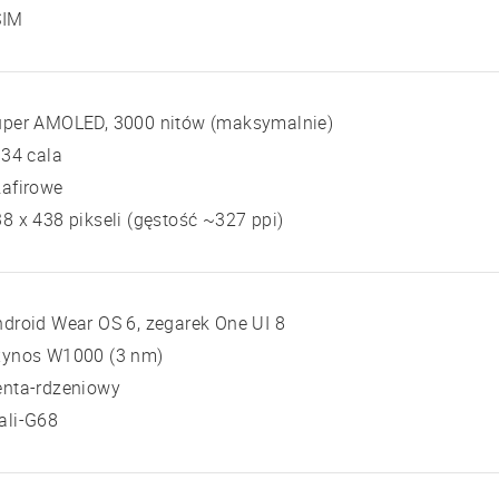
SIM
uper AMOLED, 3000 nitów (maksymalnie)
 34 cala
zafirowe
8 x 438 pikseli (gęstość ~327 ppi)
droid Wear OS 6, zegarek One UI 8
xynos W1000 (3 nm)
enta-rdzeniowy
ali-G68