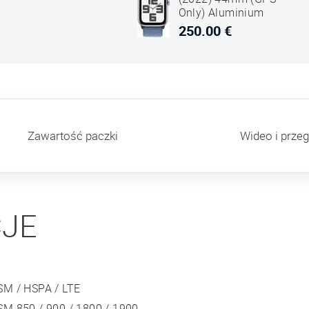
Only) Aluminium
Case Silver Sport
250.00 €
Loop Winter
Niebieski
Zawartość paczki
Wideo i przeg
CJE
SM / HSPA / LTE
SM 850 / 900 / 1800 / 1900