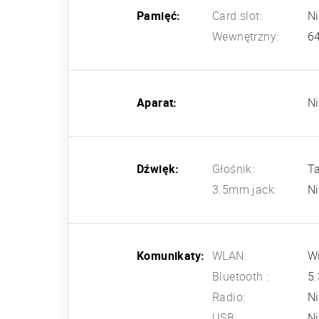
Pamięć:
Card slot:
N
Wewnętrzny:
6
Aparat:
N
Dźwięk:
Głośnik:
T
3.5mm jack:
N
Komunikaty:
WLAN:
Wi
Bluetooth :
5.
Radio:
N
USB:
N