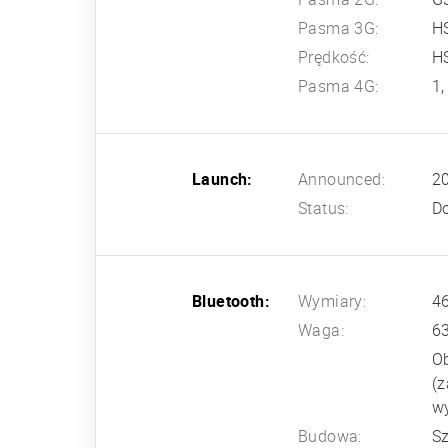
Pasma 3G:
H
Prędkość:
H
Pasma 4G:
1,
Launch:
Announced:
20
Status:
Do
Bluetooth:
Wymiary:
46
Waga:
63
O
(z
w
Budowa:
Sz