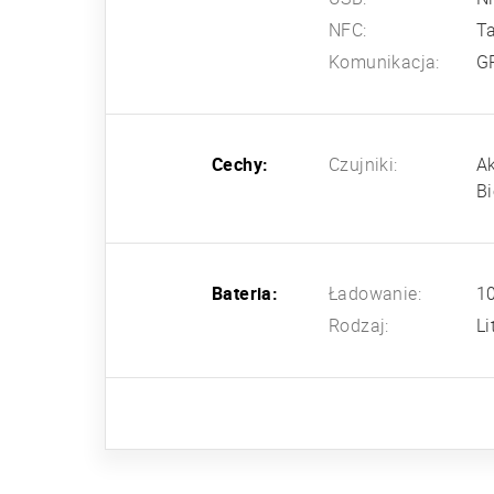
NFC:
T
Komunikacja:
G
Cechy:
Czujniki:
Ak
Bi
Bateria:
Ładowanie:
1
Rodzaj:
L