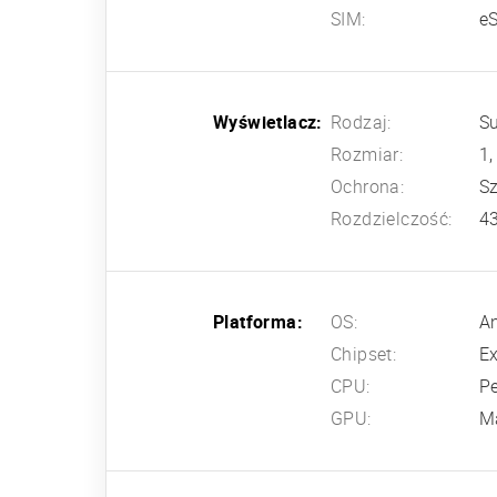
SIM:
e
Wyświetlacz:
Rodzaj:
S
Rozmiar:
1,
Ochrona:
S
Rozdzielczość:
43
Platforma:
OS:
An
Chipset:
E
CPU:
P
GPU:
M