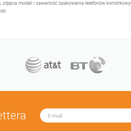
e, zdjęcia modeli i zawartość opakowania telefonów komórkowyc
hop.
ettera