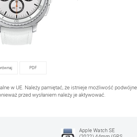
orównaj
PDF
alne w UE. Należy pamiętać, że istnieje możliwość podwójn
onieważ przed wysłaniem należy je aktywować.
Apple Watch SE
(2022) 44mm (GPS