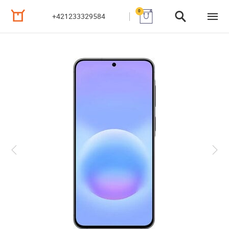
0
+421233329584