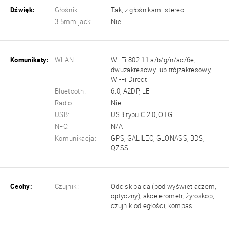
Dźwięk:
Głośnik:
Tak, z głośnikami stereo
3.5mm jack:
Nie
Komunikaty:
WLAN:
Wi-Fi 802.11 a/b/g/n/ac/6e,
dwuzakresowy lub trójzakresowy,
Wi-Fi Direct
Bluetooth :
6.0, A2DP, LE
Radio:
Nie
USB:
USB typu C 2.0, OTG
NFC:
N/A
Komunikacja:
GPS, GALILEO, GLONASS, BDS,
QZSS
Cechy:
Czujniki:
Odcisk palca (pod wyświetlaczem,
optyczny), akcelerometr, żyroskop,
czujnik odległości, kompas