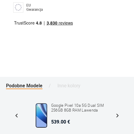
EU
Gwarancja
Podobne Modele
Inne kolory
IM
Google Pixel 10a 5G Dual SIM
rny
256GB 8GB RAM Lawenda
539.00 €