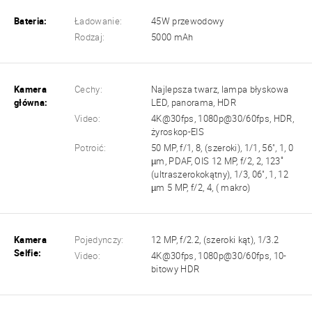
Bateria:
Ładowanie:
45W przewodowy
Rodzaj:
5000 mAh
Kamera
Cechy:
Najlepsza twarz, lampa błyskowa
główna:
LED, panorama, HDR
Video:
4K@30fps, 1080p@30/60fps, HDR,
żyroskop-EIS
Potroić:
50 MP, f/1, 8, (szeroki), 1/1, 56", 1, 0
µm, PDAF, OIS 12 MP, f/2, 2, 123˚
(ultraszerokokątny), 1/3, 06", 1, 12
µm 5 MP, f/2, 4, ( makro)
Kamera
Pojedynczy:
12 MP, f/2.2, (szeroki kąt), 1/3.2
Selfie:
Video:
4K@30fps, 1080p@30/60fps, 10-
bitowy HDR