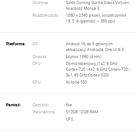
Ochrona:
Szkło Corning Gorilla Glass Victus+,
twardość Mohsa 5
Rozdzielczość:
1080 x 2340 pikseli, współczynnik
19, 5: 9 (gęstość ~ 385 ppi)
Platforma:
OS:
Android 16, do 6 głównych
aktualizacji Androida, One UI 8.5
Chipset:
Exynos 1680 (4 nm)
CPU:
Ośmiordzeniowy (1x2, 9 GHz
Cortex-720 i 4x2, 6 GHz Cortex-720 i
3x1, 95 GHz Cortex-520)
GPU:
Xclipse 550
Pamięć:
Card slot:
Nie
Wewnętrzny:
512GB 12GB RAM
UFS