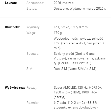
Launch:
Announced:
2026, marzec
Status:
Dostępne. Wydane w marcu 2026 r.
Bluetooth:
Wymiary:
161, 5 x 76, 8 x 6, 9 mm
Waga:
179 g
Wodoodporność i pyłoszczelność
IP68 (zanurzenie do 1, 5 m przez 30
min)
Budowa:
Szklany przód (Gorilla Glass
Victus+), aluminiowa rama, szklany
tył (Gorilla Glass Victus+)
SIM:
Dual SIM (Nano-SIM / e-SIM)
Wyświetlacz:
Rodzaj:
Super AMOLED, 120 Hz, HDR10+,
1200 nitów (HBM), 1900 nitów
(szczyt)
Rozmiar:
6, 7 cala, 110, 2 cm2 (~88, 8%
stosunku ekranu do obudowy)