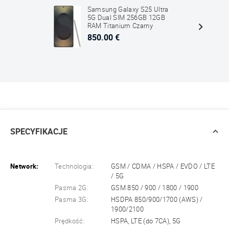
Samsung Galaxy S25 Ultra
5G Dual SIM 256GB 12GB
RAM Titanium Czarny
850.00 €
SPECYFIKACJE
Network:
Technologia:
GSM / CDMA / HSPA / EVDO / LTE
/ 5G
Pasma 2G:
GSM 850 / 900 / 1800 / 1900
Pasma 3G:
HSDPA 850/900/1700 (AWS) /
1900/2100
Prędkość:
HSPA, LTE (do 7CA), 5G