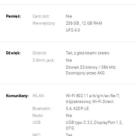
Pamięć:
Card slot:
Nie
Wewnętrzny:
256 GB , 12 GB RAM
UFS 4.0
Dźwięk:
Głośnik:
Tak, z głośnikami stereo
3.5mm jack:
Nie
Dźwięk 32-bitowy / 384 kHz
Dostrojony przez AKG
Komunikaty:
WLAN:
Wi-Fi 802.11 a/b/g/n/ac/6e/7,
trójzakresowy, Wi-Fi Direct
Bluetooth :
5.4, A2DP, LE
Radio:
Nie
USB:
USB typu C 3.2, DisplayPort 1.2,
OTG
NFC:
Tak