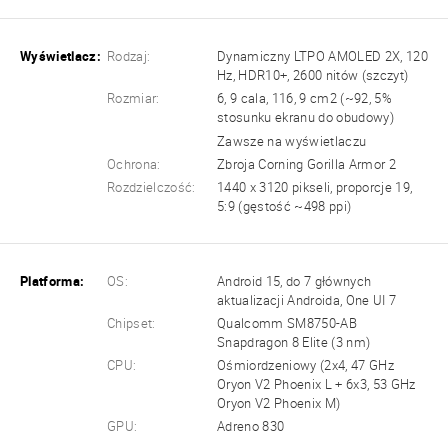
Wyświetlacz:
Rodzaj:
Dynamiczny LTPO AMOLED 2X, 120
Hz, HDR10+, 2600 nitów (szczyt)
Rozmiar:
6, 9 cala, 116, 9 cm2 (~92, 5%
stosunku ekranu do obudowy)
Zawsze na wyświetlaczu
Ochrona:
Zbroja Corning Gorilla Armor 2
Rozdzielczość:
1440 x 3120 pikseli, proporcje 19,
5:9 (gęstość ~498 ppi)
Platforma:
OS:
Android 15, do 7 głównych
aktualizacji Androida, One UI 7
Chipset:
Qualcomm SM8750-AB
Snapdragon 8 Elite (3 nm)
CPU:
Ośmiordzeniowy (2x4, 47 GHz
Oryon V2 Phoenix L + 6x3, 53 GHz
Oryon V2 Phoenix M)
GPU:
Adreno 830