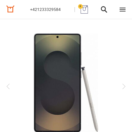
0
+421233329584