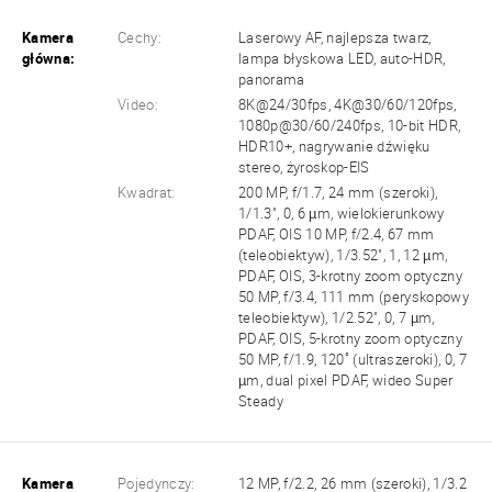
Kamera
Cechy:
Laserowy AF, najlepsza twarz,
główna:
lampa błyskowa LED, auto-HDR,
panorama
Video:
8K@24/30fps, 4K@30/60/120fps,
1080p@30/60/240fps, 10-bit HDR,
HDR10+, nagrywanie dźwięku
stereo, żyroskop-EIS
Kwadrat:
200 MP, f/1.7, 24 mm (szeroki),
1/1.3", 0, 6 µm, wielokierunkowy
PDAF, OIS 10 MP, f/2.4, 67 mm
(teleobiektyw), 1/3.52", 1, 12 µm,
PDAF, OIS, 3-krotny zoom optyczny
50 MP, f/3.4, 111 mm (peryskopowy
teleobiektyw), 1/2.52", 0, 7 µm,
PDAF, OIS, 5-krotny zoom optyczny
50 MP, f/1.9, 120˚ (ultraszeroki), 0, 7
µm, dual pixel PDAF, wideo Super
Steady
Kamera
Pojedynczy:
12 MP, f/2.2, 26 mm (szeroki), 1/3.2