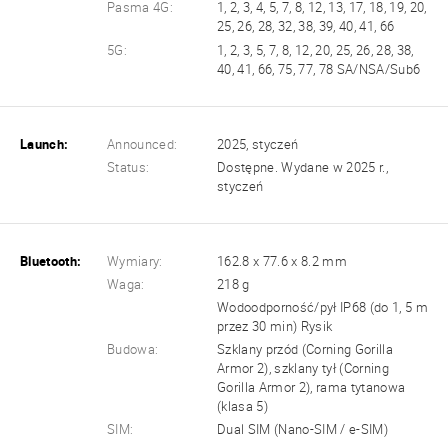
Pasma 4G:
1, 2, 3, 4, 5, 7, 8, 12, 13, 17, 18, 19, 20,
25, 26, 28, 32, 38, 39, 40, 41, 66
5G:
1, 2, 3, 5, 7, 8, 12, 20, 25, 26, 28, 38,
40, 41, 66, 75, 77, 78 SA/NSA/Sub6
Launch:
Announced:
2025, styczeń
Status:
Dostępne. Wydane w 2025 r.,
styczeń
Bluetooth:
Wymiary:
162.8 x 77.6 x 8.2 mm
Waga:
218 g
Wodoodporność/pył IP68 (do 1, 5 m
przez 30 min) Rysik
Budowa:
Szklany przód (Corning Gorilla
Armor 2), szklany tył (Corning
Gorilla Armor 2), rama tytanowa
(klasa 5)
SIM:
Dual SIM (Nano-SIM / e-SIM)