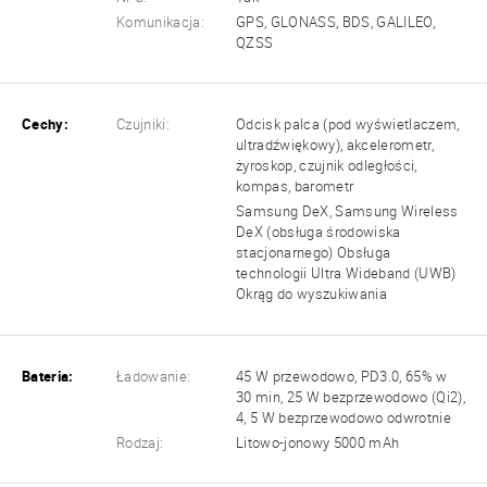
Komunikacja:
GPS, GLONASS, BDS, GALILEO,
QZSS
Cechy:
Czujniki:
Odcisk palca (pod wyświetlaczem,
ultradźwiękowy), akcelerometr,
żyroskop, czujnik odległości,
kompas, barometr
Samsung DeX, Samsung Wireless
DeX (obsługa środowiska
stacjonarnego) Obsługa
technologii Ultra Wideband (UWB)
Okrąg do wyszukiwania
Bateria:
Ładowanie:
45 W przewodowo, PD3.0, 65% w
30 min, 25 W bezprzewodowo (Qi2),
4, 5 W bezprzewodowo odwrotnie
Rodzaj:
Litowo-jonowy 5000 mAh