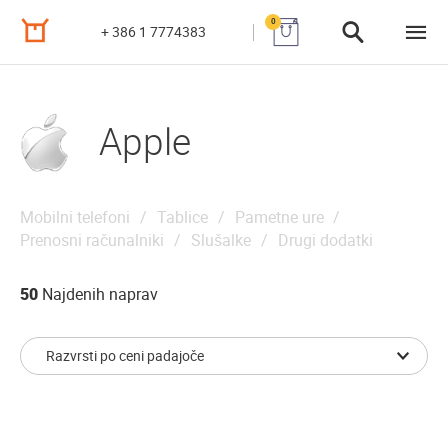
0
+ 386 1 7774383
Apple
Mobilni telefoni
Tablice
Pametne ure
Prenosni računalniki
Slušalke
Drugi dodatki
50
Najdenih naprav