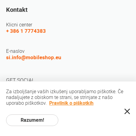
Kontakt
Klicni center
+ 386 1 7774383
E-naslov
si.info@mobileshop.eu
GET SOCIAL
Za izboljšanje vaših izkušenj uporabljamo piškotke. Če
nadaljujete z obiskom te strani, se strinjate z našo
uporabo piškotkov.
Pravilnik o piškotkih
Razumem!
Avtorske pravice © 2010-2026 MobileShop.eu. Vse pravice pridržane. Vse
fotografije izdelkov na spletni strani so last podjetja Mobileshop.eu | Izdelava
spletnih strani: Art & Code / Creative Studio. |
Politika zasebnosti
|
Pogoji