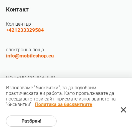
Контакт
Кол център
+421233329584
електронна поща
info@mobileshop.eu
ПОЛУЧИ СОЦИАЛНО
Използваме "бисквитки", за да подобрим
практическата ви работа. Като продължавате да
посещавате този сайт, приемате използването на
"бисквитки".
Политика за бисквитките
Авторско право © 2010-2026 MobileShop.eu. Всички права запазени.
Разбран!
Всички снимки на продукта на сайта са собственост на Mobileshop.eu |
Уеб дизайн: Art & Code / Creative Studio. |
Декларация за поверителност