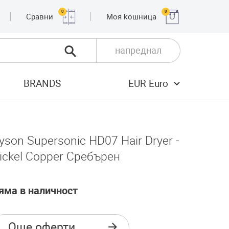
0
0
Сравни
Moя kошница
напреднал
BRANDS
EUR Euro
yson Supersonic HD07 Hair Dryer -
ickel Copper Сребърен
яма в наличност
Още оферти