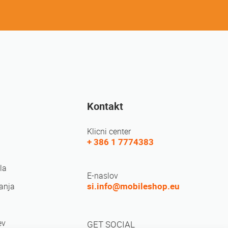
Kontakt
Klicni center
+ 386 1 7774383
la
E-naslov
si.info@mobileshop.eu
anja
ev
GET SOCIAL