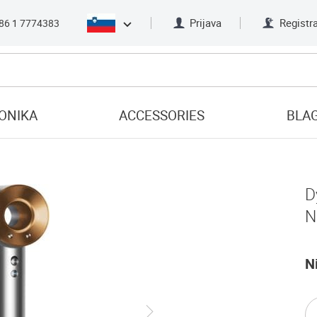
Prijava
Registra
386 1 7774383
ONIKA
ACCESSORIES
BLA
D
N
N