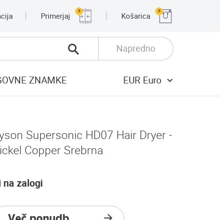
0
0
cija
Primerjaj
Košarica
Napredno
GOVNE ZNAMKE
EUR Euro
yson Supersonic HD07 Hair Dryer -
ickel Copper Srebrna
i na zalogi
Več ponudb