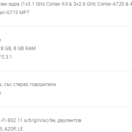
сем ядра (1x3.1 GHz Cortex-X4 & 3x2.6 GHz Cortex-A720 & 
ali-G715 MP7
е
28 GB, 8 GB RAM
FS 3.1
а, със стерео говорители
е
-Fi 802.11 a/b/g/n/ac/6e, двулентов
3, A2DP, LE