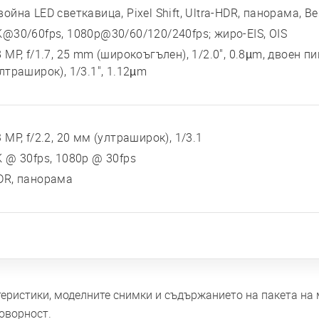
ойна LED светкавица, Pixel Shift, Ultra-HDR, панорама, Be
K@30/60fps, 1080p@30/60/120/240fps; жиро-EIS, OIS
 MP, f/1.7, 25 mm (широкоъгълен), 1/2.0", 0.8µm, двоен пик
лтраширок), 1/3.1", 1.12µm
 MP, f/2.2, 20 мм (ултраширок), 1/3.1
K @ 30fps, 1080p @ 30fps
DR, панорама
ктеристики, моделните снимки и съдържанието на пакета на
оворност.