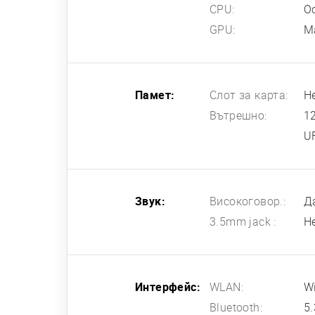
CPU:
О
GPU:
M
Памет:
Слот за карта:
Н
Вътрешно:
1
U
Звук:
Високоговор.:
Д
3.5mm jack :
Н
Интерфейс:
WLAN:
Wi
Bluetooth:
5.