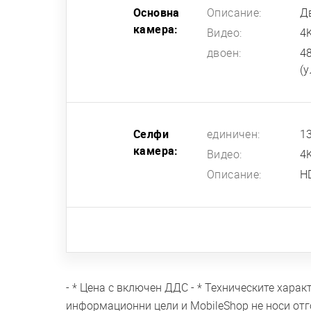
Основна
Описание:
Дв
камера:
Видео:
4
двоен:
48
(у
Селфи
единичен:
13
камера:
Видео:
4
Описание:
H
- * Цена с включен ДДС - * Техническите хара
информационни цели и MobileShop не носи отг