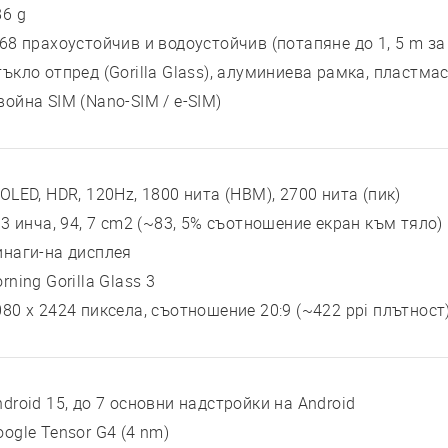
86 g
P68 прахоустойчив и водоустойчив (потапяне до 1, 5 m за
тъкло отпред (Gorilla Glass), алуминиева рамка, пластма
война SIM (Nano-SIM / e-SIM)
-OLED, HDR, 120Hz, 1800 нита (HBM), 2700 нита (пик)
, 3 инча, 94, 7 cm2 (~83, 5% съотношение екран към тяло)
инаги-на дисплея
rning Gorilla Glass 3
080 x 2424 пиксела, съотношение 20:9 (~422 ppi плътност
ndroid 15, до 7 основни надстройки на Android
oogle Tensor G4 (4 nm)