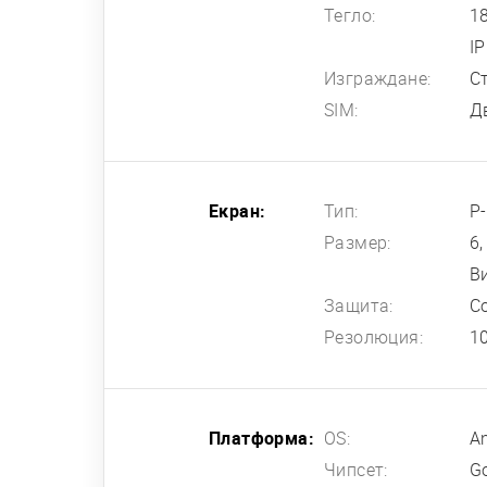
Тегло:
1
I
Изграждане:
С
SIM:
Д
Екран:
Тип:
P
Размер:
6
В
Защита:
Co
Резолюция:
1
Платформа:
OS:
A
Чипсет:
G