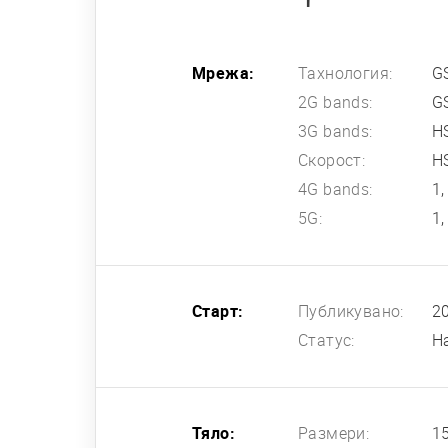
Мрежа:
Тахнология:
G
2G bands:
G
3G bands:
H
Скорост:
H
4G bands:
1,
5G:
1,
Старт:
Публикувано:
20
Статус:
Н
Тяло:
Размери:
15