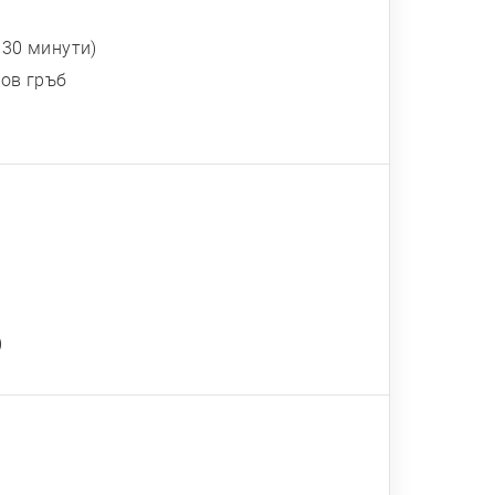
 30 минути)
сов гръб
)