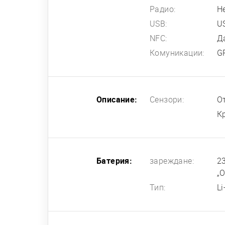
Радио:
Н
USB:
U
NFC:
Д
Комуникации:
G
Описание:
Сензори:
О
К
Батерия:
зареждане:
2
„
Тип:
L