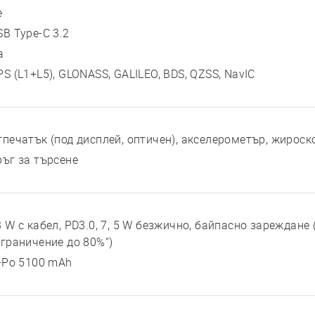
е
SB Type-C 3.2
а
PS (L1+L5), GLONASS, GALILEO, BDS, QZSS, NavIC
тпечатък (под дисплей, оптичен), акселерометър, жироск
ръг за търсене
3 W с кабел, PD3.0, 7, 5 W безжично, байпасно зареждане
Ограничение до 80%“)
i-Po 5100 mAh