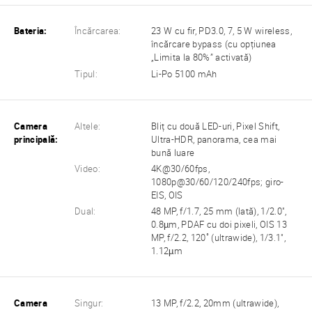
Bateria:
Încărcarea:
23 W cu fir, PD3.0, 7, 5 W wireless,
încărcare bypass (cu opțiunea
„Limita la 80%” activată)
Tipul:
Li-Po 5100 mAh
Camera
Altele:
Bliț cu două LED-uri, Pixel Shift,
principală:
Ultra-HDR, panorama, cea mai
bună luare
Video:
4K@30/60fps,
1080p@30/60/120/240fps; giro-
EIS, OIS
Dual:
48 MP, f/1.7, 25 mm (lată), 1/2.0",
0.8µm, PDAF cu doi pixeli, OIS 13
MP, f/2.2, 120˚ (ultrawide), 1/3.1",
1.12µm
Camera
Singur:
13 MP, f/2.2, 20mm (ultrawide),