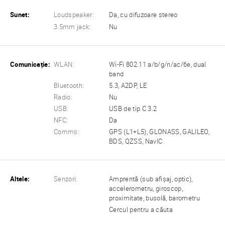
Sunet:
Loudspeaker:
Da, cu difuzoare stereo
3.5mm jack:
Nu
Comunicație:
WLAN:
Wi-Fi 802.11 a/b/g/n/ac/6e, dual
band
Bluetooth:
5.3, A2DP, LE
Radio:
Nu
USB:
USB de tip C 3.2
NFC:
Da
Comms:
GPS (L1+L5), GLONASS, GALILEO,
BDS, QZSS, NavIC
Altele:
Senzori:
Amprentă (sub afișaj, optic),
accelerometru, giroscop,
proximitate, busolă, barometru
Cercul pentru a căuta