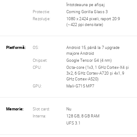
Întotdeauna pe afișaj
Protectie:
Corning Gorilla Glass 3
Rezoluţie:
1080 x 2424 pixeli, raport 20:9
(~422 ppi densitate)
Platformă:
OS:
Android 15, până la 7 upgrade
majore Android
Chipset:
Google Tensor G4 (4 nm)
CPU:
Octa-core (1x3, 1 GHz Cortex-X4 și
3x2, 6 GHz Cortex-A720 și 4x1, 9
GHz Cortex-A520)
GPU:
Mali-G715 MP7
Memorie:
Slot card:
Nu
Interna:
128 GB, 8 GB RAM
UFS 3.1