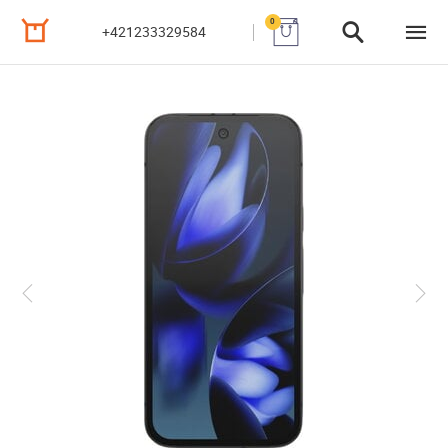
0
+421233329584