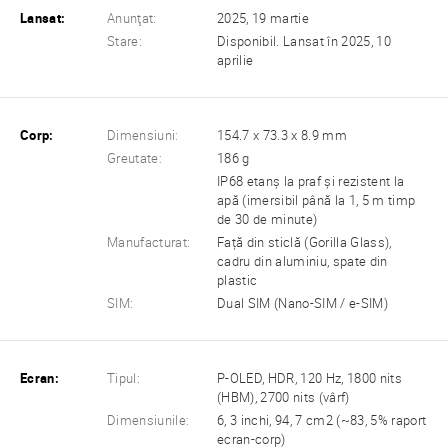
Lansat:
Anunţat:
2025, 19 martie
Stare:
Disponibil. Lansat în 2025, 10
aprilie
Corp:
Dimensiuni:
154.7 x 73.3 x 8.9 mm
Greutate:
186 g
IP68 etanș la praf și rezistent la
apă (imersibil până la 1, 5 m timp
de 30 de minute)
Manufacturat:
Față din sticlă (Gorilla Glass),
cadru din aluminiu, spate din
plastic
SIM:
Dual SIM (Nano-SIM / e-SIM)
Ecran:
Tipul:
P-OLED, HDR, 120 Hz, 1800 nits
(HBM), 2700 nits (vârf)
Dimensiunile:
6, 3 inchi, 94, 7 cm2 (~83, 5% raport
ecran-corp)