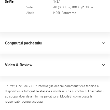
Selfie:
1/3.1
Video:
4K @ 30fps, 1080p @ 30fps
Altele:
HDR, Panorama
Conţinutul pachetului
Video & Review
- * Prețul include VAT- * Informaţiile despre caracteristicile tehnice a
dispozitivului, fotografiile ataşate a modelului ca şi conţinutul pachetului
au scopul doar de a informa pe cititor şi MobileShop nu poate fi
responsabil pentru aceasta.