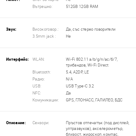
Вътрешно:
512GB 12GB RAM
Звук:
Високоговор.:
Да, със стерео говорители
3.5mm jack :
Не
Интерфейс:
WLAN:
Wi-Fi 802.11 a/b/g/n/ac/6/7,
трибандов, Wi-Fi Direct
Bluetooth:
5.4, A2DP, LE
Радио:
N/A
USB:
USB Type-C 3.2
NFC:
Да
Комуникации:
GPS, ГЛОНАСС, ГАЛИЛЕО, БДС
Описание:
Сензори:
Пръстов отпечатък (под дисплей,
ултразвуков), акселерометър,
близост, жироскоп, компас,