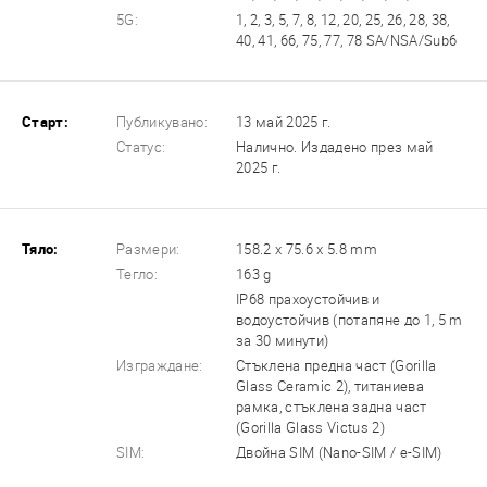
5G:
1, 2, 3, 5, 7, 8, 12, 20, 25, 26, 28, 38,
40, 41, 66, 75, 77, 78 SA/NSA/Sub6
Старт:
Публикувано:
13 май 2025 г.
Статус:
Налично. Издадено през май
2025 г.
Тяло:
Размери:
158.2 x 75.6 x 5.8 mm
Тегло:
163 g
IP68 прахоустойчив и
водоустойчив (потапяне до 1, 5 m
за 30 минути)
Изграждане:
Стъклена предна част (Gorilla
Glass Ceramic 2), титаниева
рамка, стъклена задна част
(Gorilla Glass Victus 2)
SIM:
Двойна SIM (Nano-SIM / e-SIM)