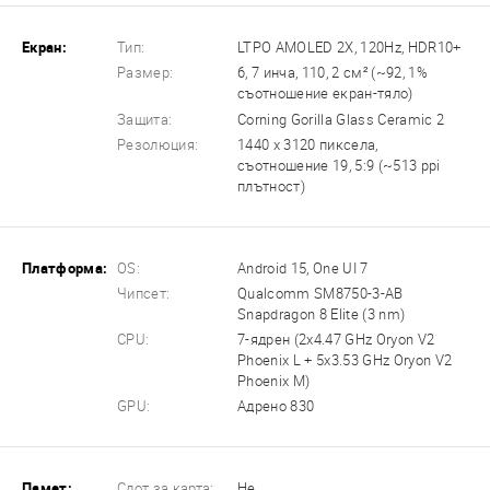
Екран:
Тип:
LTPO AMOLED 2X, 120Hz, HDR10+
Размер:
6, 7 инча, 110, 2 см² (~92, 1%
съотношение екран-тяло)
Защита:
Corning Gorilla Glass Ceramic 2
Резолюция:
1440 x 3120 пиксела,
съотношение 19, 5:9 (~513 ppi
плътност)
Платформа:
OS:
Android 15, One UI 7
Чипсет:
Qualcomm SM8750-3-AB
Snapdragon 8 Elite (3 nm)
CPU:
7-ядрен (2x4.47 GHz Oryon V2
Phoenix L + 5x3.53 GHz Oryon V2
Phoenix M)
GPU:
Адрено 830
Памет:
Слот за карта:
Не