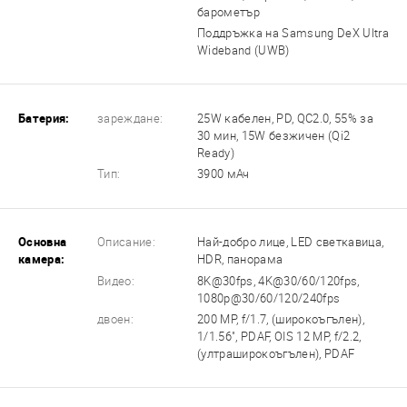
барометър
Поддръжка на Samsung DeX Ultra
Wideband (UWB)
Батерия:
зареждане:
25W кабелен, PD, QC2.0, 55% за
30 мин, 15W безжичен (Qi2
Ready)
Тип:
3900 мАч
Основна
Описание:
Най-добро лице, LED светкавица,
камера:
HDR, панорама
Видео:
8K@30fps, 4K@30/60/120fps,
1080p@30/60/120/240fps
двоен:
200 MP, f/1.7, (широкоъгълен),
1/1.56", PDAF, OIS 12 MP, f/2.2,
(ултраширокоъгълен), PDAF