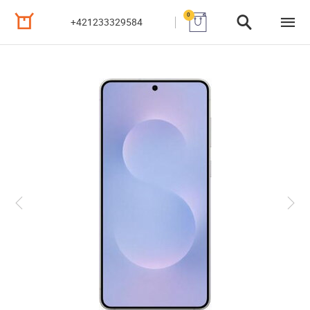
0
+421233329584