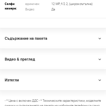
Селфи
единичен:
12 MP, f/2.2, (широкоъгълна)
камера:
Видео:
Да
Съдържание на пакета
Видео & преглед
Изтегли
- * Цена с включен ДДС - * Техническите характеристики, моделните
снимки и съдържанието на пакета на мобилните телефони са само