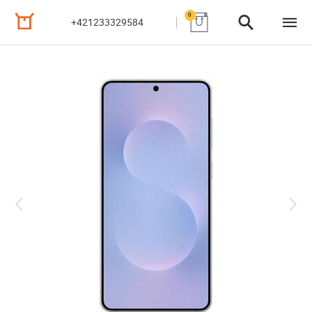
0
+421233329584