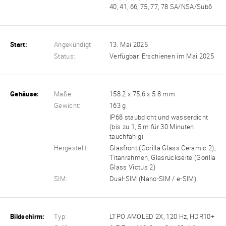
40, 41, 66, 75, 77, 78 SA/NSA/Sub6
Start:
Angekündigt:
13. Mai 2025
Status:
Verfügbar. Erschienen im Mai 2025
Gehäuse:
Maße:
158.2 x 75.6 x 5.8 mm
Gewicht:
163 g
IP68 staubdicht und wasserdicht
(bis zu 1, 5 m für 30 Minuten
tauchfähig)
Hergestellt:
Glasfront (Gorilla Glass Ceramic 2),
Titanrahmen, Glasrückseite (Gorilla
Glass Victus 2)
SIM:
Dual-SIM (Nano-SIM / e-SIM)
Bildschirm:
Typ:
LTPO AMOLED 2X, 120 Hz, HDR10+