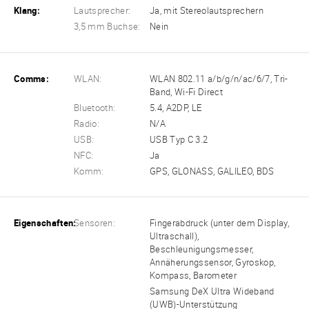
Klang:
Lautsprecher:
Ja, mit Stereolautsprechern
3,5 mm Buchse:
Nein
Comms:
WLAN:
WLAN 802.11 a/b/g/n/ac/6/7, Tri-
Band, Wi-Fi Direct
Bluetooth:
5.4, A2DP, LE
Radio:
N/A
USB:
USB Typ C 3.2
NFC:
Ja
Komm:
GPS, GLONASS, GALILEO, BDS
Eigenschaften:
Sensoren:
Fingerabdruck (unter dem Display,
Ultraschall),
Beschleunigungsmesser,
Annäherungssensor, Gyroskop,
Kompass, Barometer
Samsung DeX Ultra Wideband
(UWB)-Unterstützung