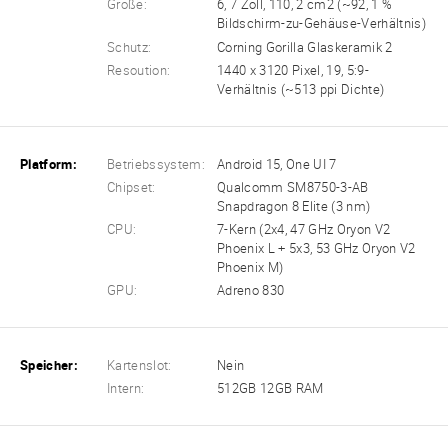
Größe:
6, 7 Zoll, 110, 2 cm2 (~92, 1 %
Bildschirm-zu-Gehäuse-Verhältnis)
Schutz:
Corning Gorilla Glaskeramik 2
Resoution:
1440 x 3120 Pixel, 19, 5:9-
Verhältnis (~513 ppi Dichte)
Platform:
Betriebssystem:
Android 15, One UI 7
Chipset:
Qualcomm SM8750-3-AB
Snapdragon 8 Elite (3 nm)
CPU:
7-Kern (2x4, 47 GHz Oryon V2
Phoenix L + 5x3, 53 GHz Oryon V2
Phoenix M)
GPU:
Adreno 830
Speicher:
Kartenslot:
Nein
Intern:
512GB 12GB RAM