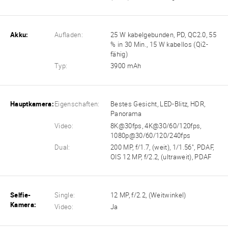
Akku:
Aufladen:
25 W kabelgebunden, PD, QC2.0, 55
% in 30 Min., 15 W kabellos (Qi2-
fähig)
Typ:
3900 mAh
Hauptkamera:
Eigenschaften:
Bestes Gesicht, LED-Blitz, HDR,
Panorama
Video:
8K@30fps, 4K@30/60/120fps,
1080p@30/60/120/240fps
Dual:
200 MP, f/1.7, (weit), 1/1.56", PDAF,
OIS 12 MP, f/2.2, (ultraweit), PDAF
Selfie-
Single:
12 MP, f/2.2, (Weitwinkel)
Kamera:
Video:
Ja