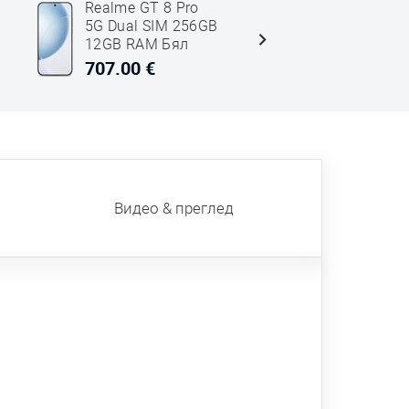
Realme GT 8 Pro
Realme GT
5G Dual SIM 256GB
5G Dual 
12GB RAM Бял
16GB RAM
707.00 €
794.00 €
Видео & преглед