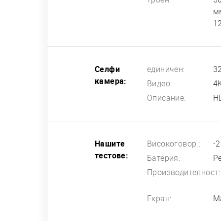
мм
12
Селфи
единичен:
32
камера:
Видео:
4
Описание:
H
Нашите
Високоговор.:
-
тестове:
Батерия:
Р
Производителност:
Екран:
М