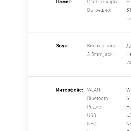
Памет:
Слот за карта:
Н
Вътрешно:
5
U
Звук:
Високоговор.:
Д
3.5mm jack :
Н
2
Интерфейс:
WLAN:
Wi
Bluetooth:
6.
Радио:
Н
USB:
U
NFC:
N