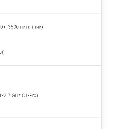
0+, 3500 нита (пик)
в
pi)
4x2.7 GHz C1-Pro)