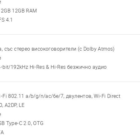
е
12GB 12GB RAM
FS 4.1
а, със стерео високоговорители (с Dolby Atmos)
е
4-bit/192kHz Hi-Res & Hi-Res безжично аудио
-Fi 802.11 a/b/g/n/ac/6e/7, двулентов, Wi-Fi Direct
0, A2DP, LE
е
SB Type-C 2.0, OTG
/A