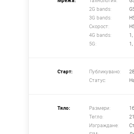
Мрежа:
Тахнология:
G
2G bands:
G
3G bands:
HS
Скорост:
HS
4G bands:
1,
5G:
1,
Старт:
Публикувано:
2
Статус:
Н
Тяло:
Размери:
16
Тегло:
2
Изграждане:
С