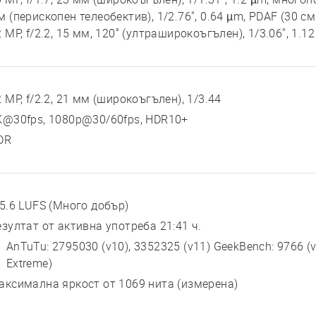
 (перископен телеобектив), 1/2.76", 0.64 µm, PDAF (30 см
 MP, f/2.2, 15 мм, 120˚ (ултраширокоъгълен), 1/3.06", 1.1
 MP, f/2.2, 21 мм (широкоъгълен), 1/3.44
K@30fps, 1080p@30/60fps, HDR10+
DR
25.6 LUFS (Много добър)
езултат от активна употреба 21:41 ч.
AnTuTu: 2795030 (v10), 3352325 (v11) GeekBench: 9766 (v
Extreme)
аксимална яркост от 1069 нита (измерена)