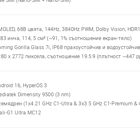
ве SIM (Nano-SIM + Nano-SIM)
MOLED, 68B цвята, 144Hz, 3840Hz PWM, Dolby Vision, HDR1
 83 инча, 114, 5 см² (~91, 1% съотношение екран-тяло)
rning Gorilla Glass 7i, IP68 прахоустойчив и водоустойчи
280 x 2772 пиксела, съотношение 19.5:9 (плътност ~447 p
droid 16, HyperOS 3
ediatek Dimensity 9500 (3 nm)
семядрен (1x4.21 GHz C1-Ultra & 3x3.5 GHz C1-Premium & 
ali-G1 Ultra MC12