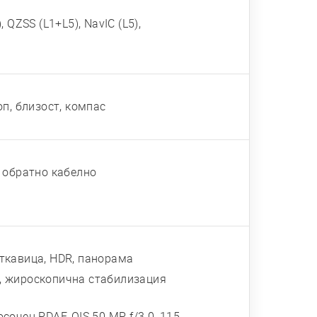
QZSS (L1+L5), NavIC (L5),
оп, близост, компас
W обратно кабелно
веткавица, HDR, панорама
, жироскопична стабилизация
сочен PDAF, OIS 50 MP, f/3.0, 115