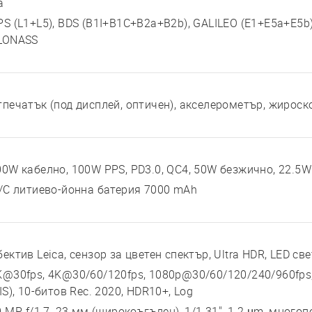
а
S (L1+L5), BDS (B1I+B1C+B2a+B2b), GALILEO (E1+E5a+E5b), 
LONASS
тпечатък (под дисплей, оптичен), акселерометър, жироск
00W кабелно, 100W PPS, PD3.0, QC4, 50W безжично, 22.5
i/C литиево-йонна батерия 7000 mAh
бектив Leica, сензор за цветен спектър, Ultra HDR, LED с
K@30fps, 4K@30/60/120fps, 1080p@30/60/120/240/960fps
IS), 10-битов Rec. 2020, HDR10+, Log
 MP, f/1.7, 23 мм (широкоъгълен), 1/1.31", 1.2 µm, многопо