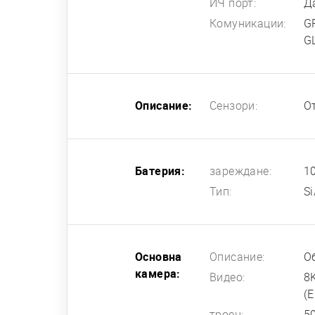
ИЧ порт:
Д
Комуникации:
GP
G
Описание:
Сензори:
О
Батерия:
зареждане:
1
Тип:
S
Основна
Описание:
О
камера:
Видео:
8
(E
троен:
50