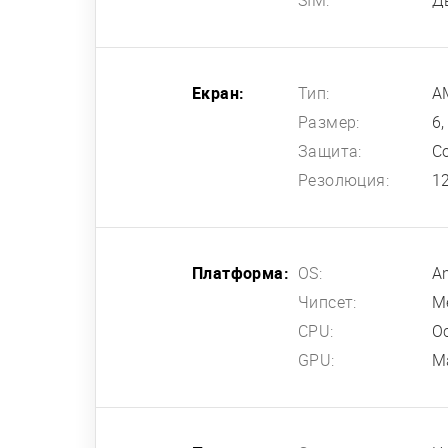
SIM:
Д
Екран:
Тип:
A
Размер:
6,
Защита:
Co
Резолюция:
1
Платформа:
OS:
An
Чипсет:
M
CPU:
О
GPU:
M