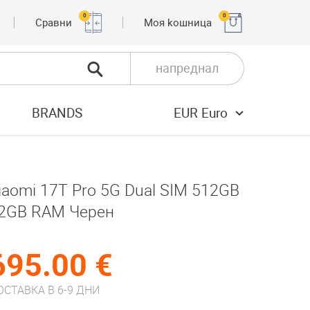
0
0
Сравни
Moя kошница
напреднал
BRANDS
EUR Euro
iaomi 17T Pro 5G Dual SIM 512GB
2GB RAM Черен
695.00 €
ОСТАВКА В 6-9 ДНИ