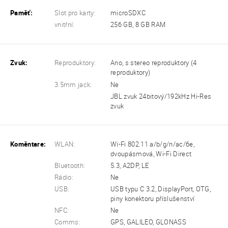
Paměť:
Slot pro karty:
microSDXC
vnitřní:
256 GB, 8 GB RAM
Zvuk:
Reproduktory:
Ano, s stereo reproduktory (4
reproduktory)
3.5mm jack:
Ne
JBL zvuk 24bitový/192kHz Hi-Res
zvuk
Koměntare:
WLAN:
Wi-Fi 802.11 a/b/g/n/ac/6e,
dvoupásmová, Wi-Fi Direct
Bluetooth:
5.3, A2DP, LE
Rádio:
Ne
USB:
USB typu C 3.2, DisplayPort, OTG,
piny konektoru příslušenství
NFC:
Ne
Comms:
GPS, GALILEO, GLONASS