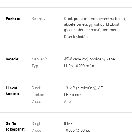
Funkce:
Senzory:
Otisk prstu (namontovaný na boku),
akcelerometr, gyroskop, blízkost
(pouze příslušenství), kompas
Kruh k hledání
bateria:
Nabíjení:
45W kabelový, obrácený kabel
Typ:
Li-Po 10200 mAh
Hlavní
Singl:
13 MP, (širokoúhlý), AF
kamera:
Funkce:
LED blesk
Video:
Ano
Selfie
Singl:
8 MP
fotoaparát:
Video:
1080p @ 30fps