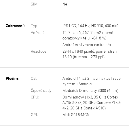
SIM:
Ne
Zobrazení:
Typ:
IPS LCD, 144 Hz, HDR10, 400 nitů
Veľkosť:
12, 7 palců, 467, 7 cm2 (poměr
obrazovky k tělu ~84, 8 %)
Antireflexní vrstva (volitelné)
Rezoluce:
2944 x 1840 pixelů, poměr stran
16:10 (hustota ~273 ppi)
Plošina:
OS:
Android 14, až 2 hlavní aktualizace
systému Android
Čipové sady:
Mediatek Dimensity 8300 (4 nm)
CPU:
Osmijádrový (1x3, 35 GHz Cortex-
A715 & 3x3, 20 GHz Cortex-A715 &
4x2, 20 GHz Cortex-A510)
GPU:
Mali G615-MC6