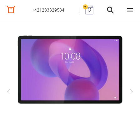
0
+421233329584