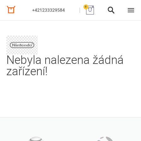
0
+421233329584
Nebyla nalezena žádná
zařízení!