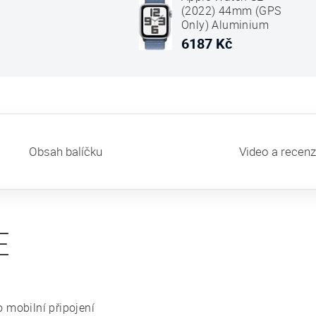
(2022) 44mm (GPS
Only) Aluminium
Case Silver Sport
6187 Kč
Loop Winter Modrá
Obsah balíčku
Video a recen
E
 mobilní připojení