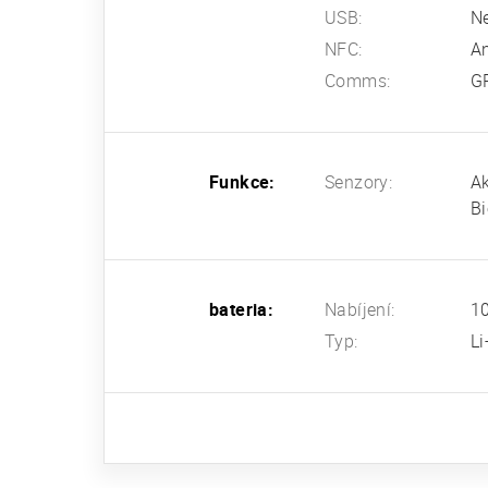
USB:
N
NFC:
A
Comms:
G
Funkce:
Senzory:
Ak
Bi
bateria:
Nabíjení:
1
Typ:
L