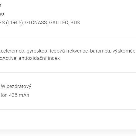
e
no
PS (L1+L5), GLONASS, GALILEO, BDS
celerometr, gyroskop, tepová frekvence, barometr, výškoměr,
oActive, antioxidační index
0W bezdrátový
i-Ion 435 mAh