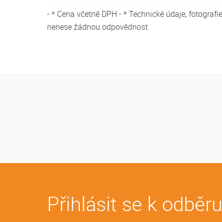
- * Cena včetně DPH - * Technické údaje, fotogra
nenese žádnou odpovědnost.
Přihlásit se k odběr