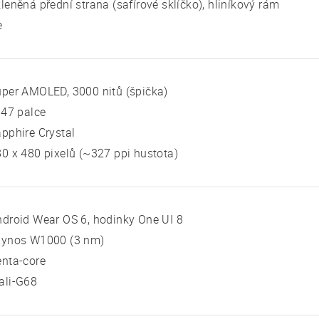
leněná přední strana (safírové sklíčko), hliníkový rám
e
per AMOLED, 3000 nitů (špička)
 47 palce
pphire Crystal
0 x 480 pixelů (~327 ppi hustota)
droid Wear OS 6, hodinky One UI 8
xynos W1000 (3 nm)
nta-core
ali-G68