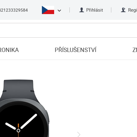
Přihlásit
Regi
421233329584
RONIKA
PŘÍSLUŠENSTVÍ
Z