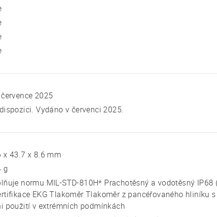
e
e
e
e
 července 2025
dispozici. Vydáno v červenci 2025.
 x 43.7 x 8.6 mm
4 g
plňuje normu MIL-STD-810H* Prachotěsný a vodotěsný IP68 
rtifikace EKG Tlakoměr Tlakoměr z pancéřovaného hliníku s
i použití v extrémních podmínkách