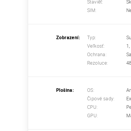
Staviěť:
Sk
SIM:
N
Zobrazení:
Typ:
Su
Veľkosť:
1,
Ochrana:
Sa
Rezoluce:
48
Plošina:
OS:
An
Čipové sady:
E
CPU:
Pe
GPU:
M