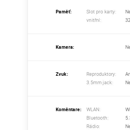
Paměť:
Slot pro karty:
N
vnitřní:
3
Kamera:
N
Zvuk:
Reproduktory:
A
3.5mm jack:
N
Koměntare:
WLAN:
Wi
Bluetooth:
5.
Rádio:
N