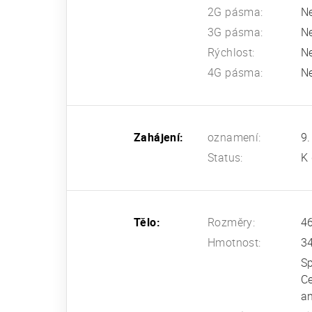
2G pásma:
N
3G pásma:
N
Rýchlost:
N
4G pásma:
N
Zahájení:
oznamení:
9.
Status:
K 
Tělo:
Rozměry:
46
Hmotnost:
3
S
Ce
an