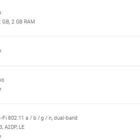
e
2 GB, 2 GB RAM
e
no
e
-Fi 802.11 a / b / g / n, dual-band
3, A2DP, LE
e