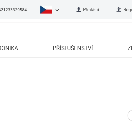
Přihlásit
Regi
421233329584
RONIKA
PŘÍSLUŠENSTVÍ
Z