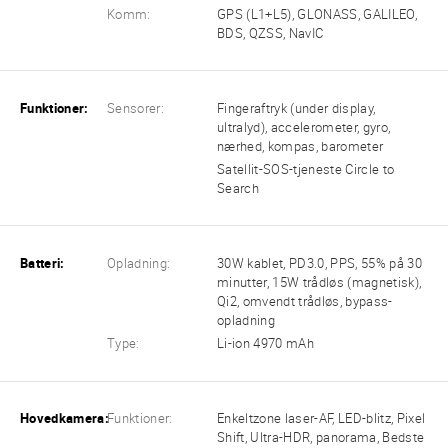
Komm:
GPS (L1+L5), GLONASS, GALILEO,
BDS, QZSS, NavIC
Funktioner:
Sensorer:
Fingeraftryk (under display,
ultralyd), accelerometer, gyro,
nærhed, kompas, barometer
Satellit-SOS-tjeneste Circle to
Search
Batteri:
Opladning:
30W kablet, PD3.0, PPS, 55% på 30
minutter, 15W trådløs (magnetisk),
Qi2, omvendt trådløs, bypass-
opladning
Type:
Li-ion 4970 mAh
Hovedkamera:
Funktioner:
Enkeltzone laser-AF, LED-blitz, Pixel
Shift, Ultra-HDR, panorama, Bedste