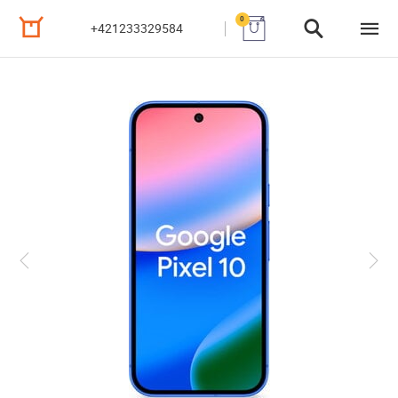
0
+421233329584