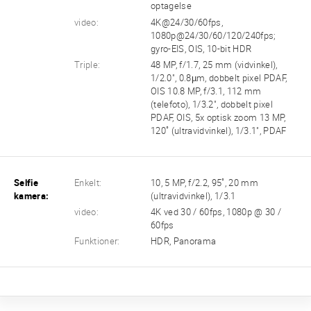
optagelse
video:
4K@24/30/60fps,
1080p@24/30/60/120/240fps;
gyro-EIS, OIS, 10-bit HDR
Triple:
48 MP, f/1.7, 25 mm (vidvinkel),
1/2.0", 0.8µm, dobbelt pixel PDAF,
OIS 10.8 MP, f/3.1, 112 mm
(telefoto), 1/3.2", dobbelt pixel
PDAF, OIS, 5x optisk zoom 13 MP,
120˚ (ultravidvinkel), 1/3.1", PDAF
Selfie
Enkelt:
10, 5 MP, f/2.2, 95˚, 20 mm
kamera:
(ultravidvinkel), 1/3.1
video:
4K ved 30 / 60fps, 1080p @ 30 /
60fps
Funktioner:
HDR, Panorama