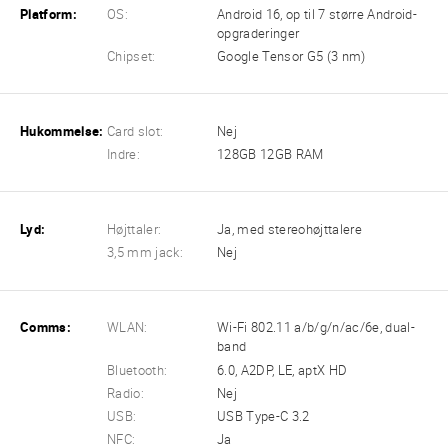
Platform:
OS:
Android 16, op til 7 større Android-
opgraderinger
Chipset:
Google Tensor G5 (3 nm)
Hukommelse:
Card slot:
Nej
Indre:
128GB 12GB RAM
Lyd:
Højttaler:
Ja, med stereohøjttalere
3,5 mm jack:
Nej
Comms:
WLAN:
Wi-Fi 802.11 a/b/g/n/ac/6e, dual-
band
Bluetooth:
6.0, A2DP, LE, aptX HD
Radio:
Nej
USB:
USB Type-C 3.2
NFC:
Ja