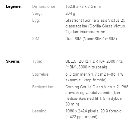
Legeme:
Dimensioner:
152.8 x 72 x 8.6 mm
Vægt:
204 g
Byg:
Glasfront (Gorilla Glass Victus 2),
glasbagside (Gorilla Glass Victus
2), aluminiumsramme
SIM:
Dual SIM (Nano-SIM / e-SIM)
Skærm:
Type:
OLED, 120Hz, HDR10+, 2000 nits
(HBM), 3000 nits (peak)
Størrelse:
6, 3 tommer, 94, 7 cm2 (~86, 1 %
skærm-til-krop-forhold)
Beskyttelse:
Corning Gorilla Glass Victus 2, IP68
støvtæt og vandafvisende (kan
nedsænkes ned til 1, 5 m dybde i
30 min)
Løsning:
1080 x 2424 pixels, 20:9-forhold
(~422 ppi tæthed)