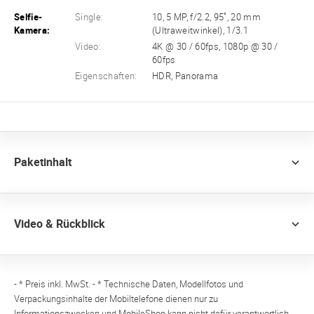
Selfie-
Single:
10, 5 MP, f/2.2, 95˚, 20 mm
Kamera:
(Ultraweitwinkel), 1/3.1
Video:
4K @ 30 / 60fps, 1080p @ 30 /
60fps
Eigenschaften:
HDR, Panorama
Paketinhalt
Video & Rückblick
- * Preis inkl. MwSt. - * Technische Daten, Modellfotos und
Verpackungsinhalte der Mobiltelefone dienen nur zu
Informationszwecken und MobileShop kann nicht dafür verantwortlich