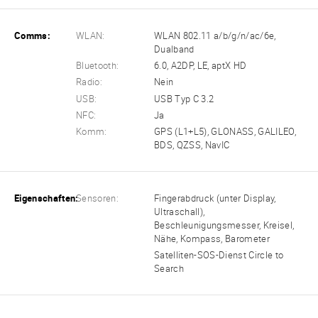
Comms:
WLAN:
WLAN 802.11 a/b/g/n/ac/6e,
Dualband
Bluetooth:
6.0, A2DP, LE, aptX HD
Radio:
Nein
USB:
USB Typ C 3.2
NFC:
Ja
Komm:
GPS (L1+L5), GLONASS, GALILEO,
BDS, QZSS, NavIC
Eigenschaften:
Sensoren:
Fingerabdruck (unter Display,
Ultraschall),
Beschleunigungsmesser, Kreisel,
Nähe, Kompass, Barometer
Satelliten-SOS-Dienst Circle to
Search