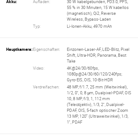
Akku:
Aufladen:
30 W kabelgebunden, PD3.0, PPS,
55 % in 30 Minuten, 15 W kabellos
(magnetisch), Qi2, Reverse
Wireless, Bypass-Laden
Typ:
Li-Ionen-Akku, 4970 mAh
Hauptkamera:
Eigenschaften:
Einzonen-Laser-AF, LED-Blitz, Pixel
Shift, Ultra-HDR, Panorama, Best
Take
Video:
4K@24/30/60fps,
1080p@24/30/60/120/240fps;
Gyro-EIS, OIS, 10-Bit-HDR
Verdreifachen:
48 MP, f/1.7, 25 mm (Weitwinkel),
1/2, 0", 0, 8 µm, Dualpixel-PDAF, OIS
10, 8 MP, f/3, 1, 112 mm
(Teleobjektiv), 1/3, 2", Dualpixel-
PDAF, OIS, 5-fach optischer Zoom
13 MP, 120˚ (Ultraweitwinkel), 1/3,
1", PDAF