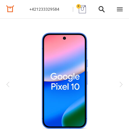
0
+421233329584