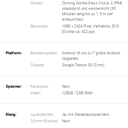
Schutz:
Corning Gorilla Glass Victus 2, IP68
staubdicht und wasserdicht (30
Minuten lang bis zu 1, 5 m tief
eintauchbar)
Resoution:
1080 x 2424 Pixel, Verhältnis 20:9
(Dichte ca. 422 ppi)
Platform:
Betriebssystem:
Android 16, bis zu 7 große Android-
Upgrades
Chipset:
Google Tensor G5 (3 nm)
Speicher:
Kartenslot:
Nein
Intern:
128GB 12GB RAM
Klang:
Lautsprecher:
Ja, mit Stereolautsprechern
3,5 mm Buchse:
Nein