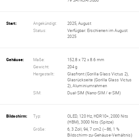
79 SA/NSA/Sub6
Start:
Angekündigt:
2025, August
Status:
Verfügbar. Erschienen im August
2025
Gehäuse:
Maße:
152.8 x 72 x 8.6 mm
Gewicht:
204 g
Hergestellt:
Glasfront (Gorilla Glass Victus 2),
Glasrückseite (Gorilla Glass Victus
2), Aluminiumrahmen
SIM:
Dual-SIM (Nano-SIM / e-SIM)
Bildschirm:
Typ:
OLED, 120 Hz, HDR10+, 2000 Nits
(HBM), 3000 Nits (Spitze)
Größe:
6, 3 Zoll, 94, 7 cm2 (~86, 1 %
Bildschirm-zu-Gehäuse-Verhältnis)