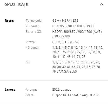
SPECIFICAȚII
Reţea:
Tehnologie:
GSM / HSPA / LTE
2G benzi:
GSM 850 / 900 / 1800 / 1900
Benzile 3G:
HSDPA 800/850 / 900/1700 (AWS)
/ 1900/2100
Viteză:
HSPA, LTE (CA), 5G
4G benzi:
1, 2, 3, 4, 5, 7, 8, 12, 13, 14, 17, 18, 19,
20, 21, 25, 26, 28, 29, 30, 32, 38, 39,
40, 41, 42, 48, 66, 71, 75
5G:
1, 2, 3, 5, 7, 8, 12, 14, 20, 25, 26, 28,
30, 38, 40, 41, 66, 71, 75, 76, 77, 78,
79 SA/NSA/Sub6
Lansat:
Anunţat:
2025, august
Stare:
Disponibil. Lansat în august 2025