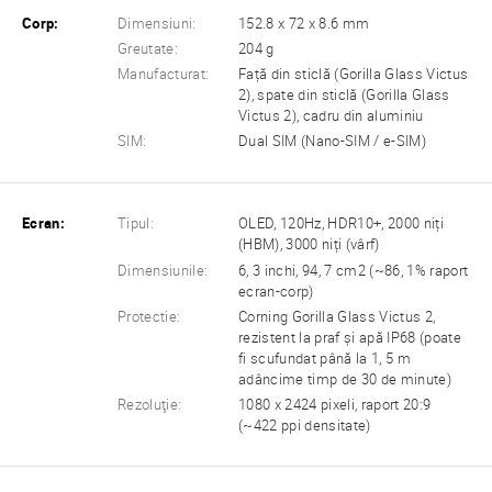
Corp:
Dimensiuni:
152.8 x 72 x 8.6 mm
Greutate:
204 g
Manufacturat:
Față din sticlă (Gorilla Glass Victus
2), spate din sticlă (Gorilla Glass
Victus 2), cadru din aluminiu
SIM:
Dual SIM (Nano-SIM / e-SIM)
Ecran:
Tipul:
OLED, 120Hz, HDR10+, 2000 niți
(HBM), 3000 niți (vârf)
Dimensiunile:
6, 3 inchi, 94, 7 cm2 (~86, 1% raport
ecran-corp)
Protectie:
Corning Gorilla Glass Victus 2,
rezistent la praf și apă IP68 (poate
fi scufundat până la 1, 5 m
adâncime timp de 30 de minute)
Rezoluţie:
1080 x 2424 pixeli, raport 20:9
(~422 ppi densitate)