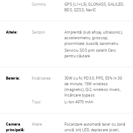
Comms:
GPS (L1+L5), GLONASS, GALILEO,
BDS, QZSS, NavIC
Altele:
Senzori:
Amprentă (sub afișaj, ultrasonic),
accelerometru, giroscop,
proximitate, busolă, barometru
Serviciu SOS prin satelit Cerc
pentru căutare
Bateria:
Încărcarea:
30W cu fir, PD3.0, PPS, 55% în 30
de minute, 15W wireless
(magnetic), Qi2, wireless invers,
încărcare bypass
Tipul:
Li-Ion 4970 mAh
Camera
Altele:
Focalizare automată laser cu zonă
principală:
unică, bliț LED, deplasare pixeli,