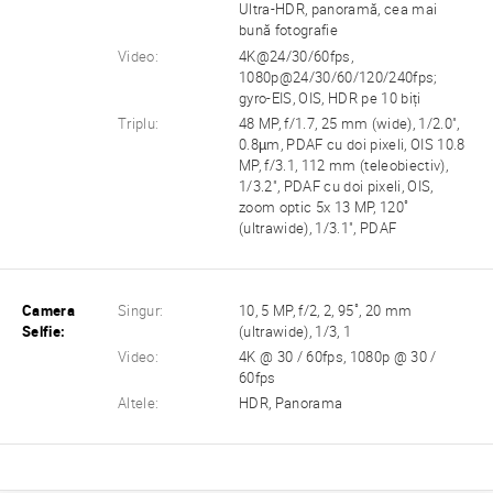
Ultra-HDR, panoramă, cea mai
bună fotografie
Video:
4K@24/30/60fps,
1080p@24/30/60/120/240fps;
gyro-EIS, OIS, HDR pe 10 biți
Triplu:
48 MP, f/1.7, 25 mm (wide), 1/2.0",
0.8µm, PDAF cu doi pixeli, OIS 10.8
MP, f/3.1, 112 mm (teleobiectiv),
1/3.2", PDAF cu doi pixeli, OIS,
zoom optic 5x 13 MP, 120˚
(ultrawide), 1/3.1", PDAF
Camera
Singur:
10, 5 MP, f/2, 2, 95˚, 20 mm
Selfie:
(ultrawide), 1/3, 1
Video:
4K @ 30 / 60fps, 1080p @ 30 /
60fps
Altele:
HDR, Panorama