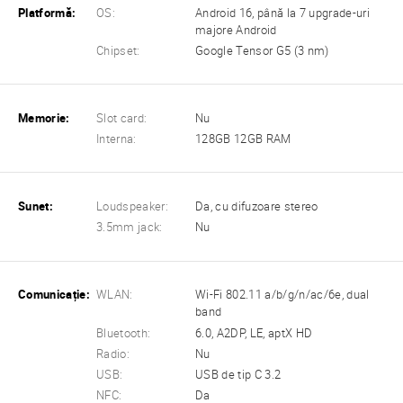
Platformă:
OS:
Android 16, până la 7 upgrade-uri
majore Android
Chipset:
Google Tensor G5 (3 nm)
Memorie:
Slot card:
Nu
Interna:
128GB 12GB RAM
Sunet:
Loudspeaker:
Da, cu difuzoare stereo
3.5mm jack:
Nu
Comunicație:
WLAN:
Wi-Fi 802.11 a/b/g/n/ac/6e, dual
band
Bluetooth:
6.0, A2DP, LE, aptX HD
Radio:
Nu
USB:
USB de tip C 3.2
NFC:
Da