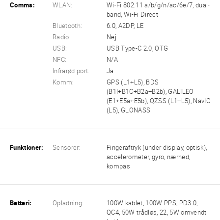
Comms:
WLAN:
Wi-Fi 802.11 a/b/g/n/ac/6e/7, dual-
band, Wi-Fi Direct
Bluetooth:
6.0, A2DP, LE
Radio:
Nej
USB:
USB Type-C 2.0, OTG
NFC:
N/A
Infrarød port:
Ja
Komm:
GPS (L1+L5), BDS
(B1I+B1C+B2a+B2b), GALILEO
(E1+E5a+E5b), QZSS (L1+L5), NavIC
(L5), GLONASS
Funktioner:
Sensorer:
Fingeraftryk (under display, optisk),
accelerometer, gyro, nærhed,
kompas
Batteri:
Opladning:
100W kablet, 100W PPS, PD3.0,
QC4, 50W trådløs, 22, 5W omvendt