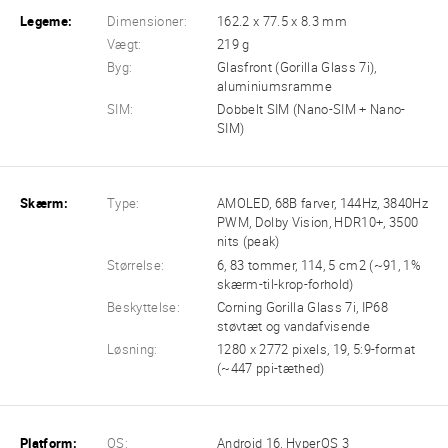
Legeme:
Dimensioner:
162.2 x 77.5 x 8.3 mm
Vægt:
219 g
Byg:
Glasfront (Gorilla Glass 7i),
aluminiumsramme
SIM:
Dobbelt SIM (Nano-SIM + Nano-
SIM)
Skærm:
Type:
AMOLED, 68B farver, 144Hz, 3840Hz
PWM, Dolby Vision, HDR10+, 3500
nits (peak)
Størrelse:
6, 83 tommer, 114, 5 cm2 (~91, 1%
skærm-til-krop-forhold)
Beskyttelse:
Corning Gorilla Glass 7i, IP68
støvtæt og vandafvisende
Løsning:
1280 x 2772 pixels, 19, 5:9-format
(~447 ppi-tæthed)
Platform:
OS:
Android 16, HyperOS 3