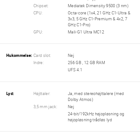
Chipset:
Mediatek Dimensity 9500 (3 nm)
CPU:
Octa-core (1x4, 21 GHz C1-Ultra &
3x3, 5 GHz C1-Premium & 4x2, 7
GHz C1-Pro)
GPU:
Mali-G1 Ultra MC12
Hukommelse:
Card slot:
Nej
Indre:
256 GB , 12 GB RAM
UFS 4.1
Lyd:
Højttaler:
Ja, med stereohøjttalere (med
Dolby Atmos)
3,5 mm jack:
Nej
24-bit/192kHz højopløsning og
højopløsning trådløs lyd