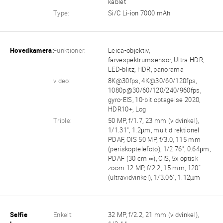
kablet
Type:
Si/C Li-ion 7000 mAh
Hovedkamera:
Funktioner:
Leica-objektiv,
farvespektrumsensor, Ultra HDR,
LED-blitz, HDR, panorama
video:
8K@30fps, 4K@30/60/120fps,
1080p@30/60/120/240/960fps,
gyro-EIS, 10-bit optagelse 2020,
HDR10+, Log
Triple:
50 MP, f/1.7, 23 mm (vidvinkel),
1/1.31", 1.2µm, multidirektionel
PDAF, OIS 50 MP, f/3.0, 115 mm
(periskoptelefoto), 1/2.76", 0.64µm,
PDAF (30 cm ∞), OIS, 5x optisk
zoom 12 MP, f/2.2, 15 mm, 120˚
(ultravidvinkel), 1/3.06", 1.12µm
Selfie
Enkelt:
32 MP, f/2.2, 21 mm (vidvinkel),