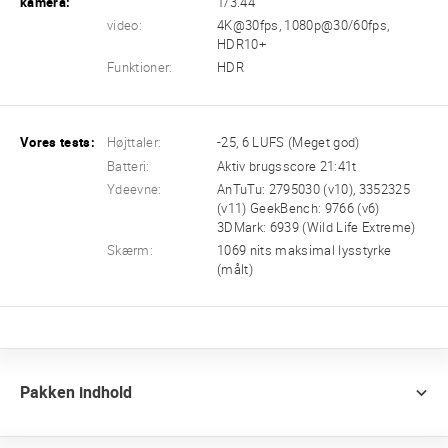
kamera:
1/3.44
video:
4K@30fps, 1080p@30/60fps,
HDR10+
Funktioner:
HDR
Vores tests:
Højttaler:
-25, 6 LUFS (Meget god)
Batteri:
Aktiv brugsscore 21:41t
Ydeevne:
AnTuTu: 2795030 (v10), 3352325
(v11) GeekBench: 9766 (v6)
3DMark: 6939 (Wild Life Extreme)
Skærm:
1069 nits maksimal lysstyrke
(målt)
Pakken indhold