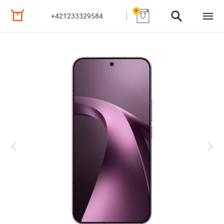
0
+421233329584