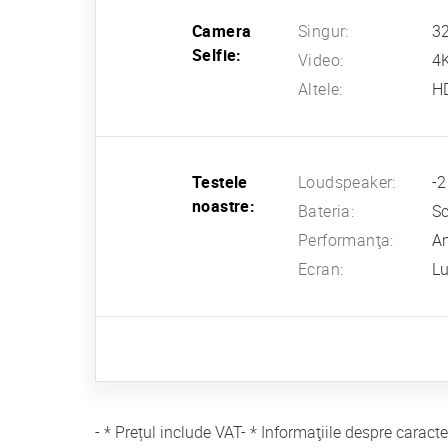
Camera
Singur:
32
Selfie:
Video:
4
Altele:
H
Testele
Loudspeaker:
-2
noastre:
Bateria:
Sc
Performanţa:
An
Ecran:
Lu
- * Prețul include VAT- * Informaţiile despre caract