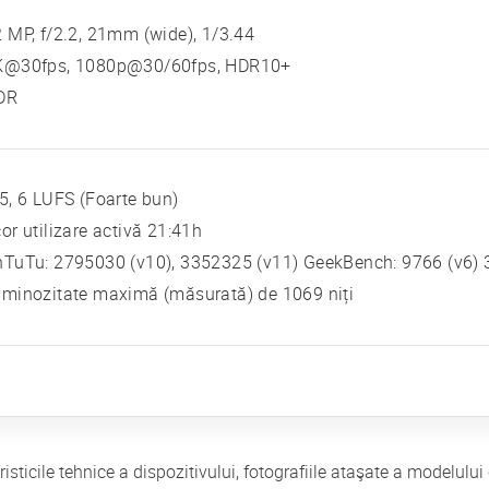
 MP, f/2.2, 21mm (wide), 1/3.44
K@30fps, 1080p@30/60fps, HDR10+
DR
5, 6 LUFS (Foarte bun)
or utilizare activă 21:41h
TuTu: 2795030 (v10), 3352325 (v11) GeekBench: 9766 (v6) 3
minozitate maximă (măsurată) de 1069 niți
eristicile tehnice a dispozitivului, fotografiile ataşate a modelul