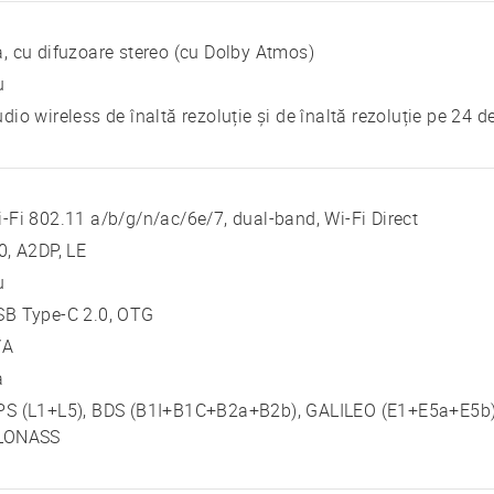
, cu difuzoare stereo (cu Dolby Atmos)
u
dio wireless de înaltă rezoluție și de înaltă rezoluție pe 24 d
-Fi 802.11 a/b/g/n/ac/6e/7, dual-band, Wi-Fi Direct
0, A2DP, LE
u
SB Type-C 2.0, OTG
/A
a
S (L1+L5), BDS (B1I+B1C+B2a+B2b), GALILEO (E1+E5a+E5b), 
LONASS