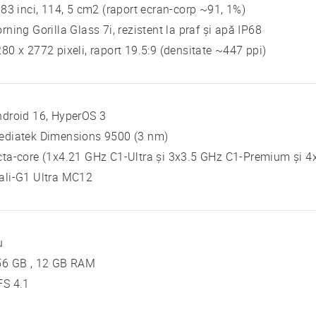
 83 inci, 114, 5 cm2 (raport ecran-corp ~91, 1%)
rning Gorilla Glass 7i, rezistent la praf și apă IP68
80 x 2772 pixeli, raport 19.5:9 (densitate ~447 ppi)
droid 16, HyperOS 3
ediatek Dimensions 9500 (3 nm)
ta-core (1x4.21 GHz C1-Ultra și 3x3.5 GHz C1-Premium și 4
ali-G1 Ultra MC12
u
56 GB , 12 GB RAM
FS 4.1