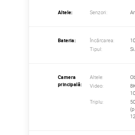
Altele:
Senzori:
Am
Bateria:
Încărcarea:
10
Tipul:
Si
Camera
Altele:
Ob
principală:
Video:
8K
10
Triplu:
50
(p
12