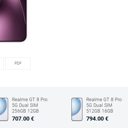
PDF
Realme GT 8 Pro
Realme GT 8 Pro
5G Dual SIM
5G Dual SIM
256GB 12GB
512GB 16GB
RAM Alb
RAM Alb
707.00 €
794.00 €