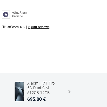
VÂNZĂTOR
Garanție
Xiaomi 17T Pro
Xiaomi P
5G Dual SIM
Ultra 5G 
512GB 12GB
SIM 256G
RAM Negru
RAM Neg
695.00 €
677.00 