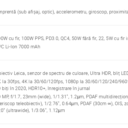
prentă (sub afișaj, optic), accelerometru, giroscop, proximit
0W cu fir, 100W PPS, PD3.0, QC4, 50W fără fir, 22, 5W cu fir 
/C Li-Ion 7000 mAh
iectiv Leica, senzor de spectru de culoare, Ultra HDR, bliț 
 la 30fps, 4K la 30/60/120fps, 1080p la 30/60/120/240/960fp
 biți în 2020, HDR10+, înregistrare în jurnal
 MP, f/1.7, 23mm (wide), 1/1.31", 1.2µm, PDAF multidirecțio
eriscop teleobiectiv), 1/2.76", 0.64µm, PDAF (30cm ∞), OIS, 
0˚ (ultrawide), 1/3.06", 1.12µm