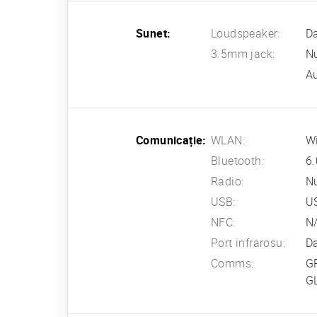
Sunet:
Loudspeaker:
Da
3.5mm jack:
N
Au
Comunicație:
WLAN:
Wi
Bluetooth:
6.
Radio:
N
USB:
U
NFC:
N
Port infrarosu:
D
Comms:
GP
G