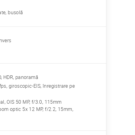
ate, busolă
invers
LED, HDR, panoramă
s, giroscopic-EIS, înregistrare pe
nal, OIS 50 MP, f/3.0, 115mm
zoom optic 5x 12 MP, f/2.2, 15mm,