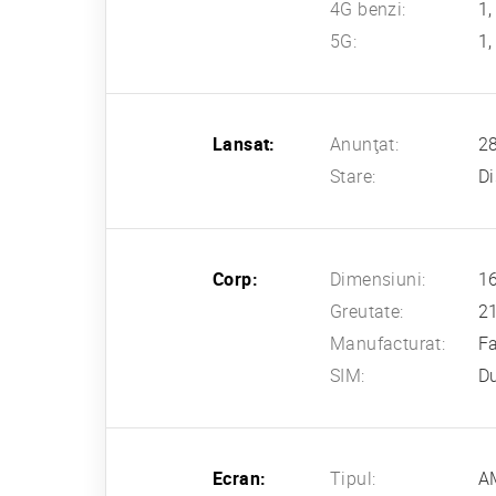
4G benzi:
1,
5G:
1,
Lansat:
Anunţat:
2
Stare:
Di
Corp:
Dimensiuni:
16
Greutate:
2
Manufacturat:
Fa
SIM:
D
Ecran:
Tipul:
AM