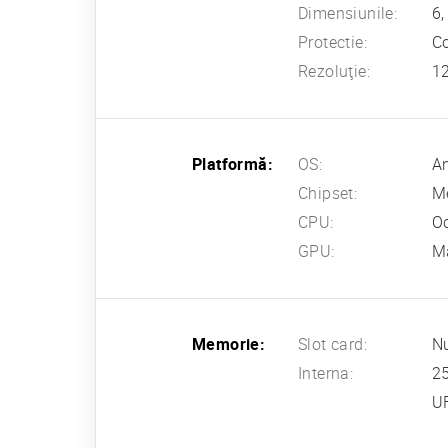
Dimensiunile:
6,
Protectie:
Co
Rezoluţie:
12
Platformă:
OS:
An
Chipset:
M
CPU:
Oc
GPU:
M
Memorie:
Slot card:
N
Interna:
2
U