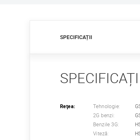
SPECIFICAȚII
SPECIFICAȚI
Reţea:
Tehnologie:
G
2G benzi:
G
Benzile 3G:
HS
Viteză:
HS