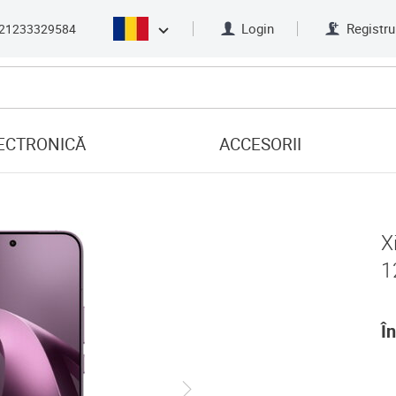
Login
Registru
21233329584
ECTRONICĂ
ACCESORII
X
1
În