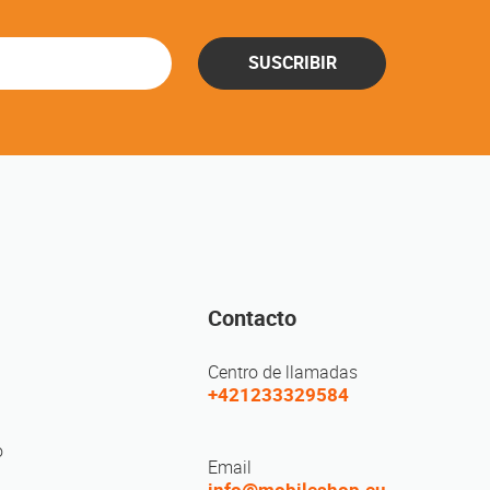
SUSCRIBIR
Contacto
Centro de llamadas
+421233329584
o
Email
info@mobileshop.eu