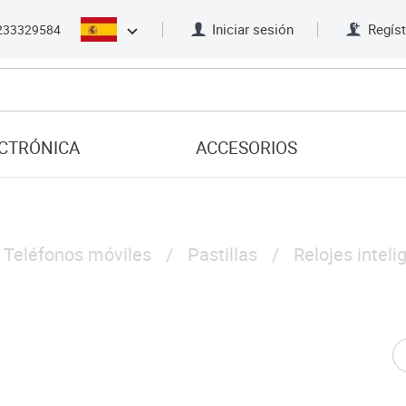
Iniciar sesión
Regíst
233329584
CTRÓNICA
ACCESORIOS
Teléfonos móviles
Pastillas
Relojes inteli