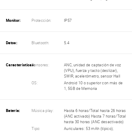
Monitor:
Protección:
IP57
Datos:
Bluetooth:
5.4
Características:
Sensores:
ANC, unidad de captación de voz
(VPU), fuerza y tacto (deslizar),
SWIR, acelerómetro, sensor Hall
OS:
Android 10 o superior con más de
1, 5GB de Memoria
Batería:
Música play:
Hasta 6 horas/Total hasta 26 horas
(ANC activado) Hasta 7 horas/Total
hasta 30 horas (ANC desactivado)
Tipo:
Auriculares: 53 mAh (típico);