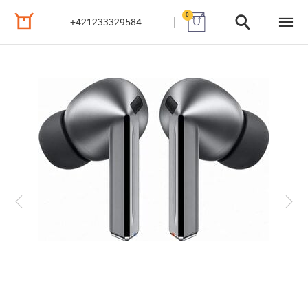
0
+421233329584