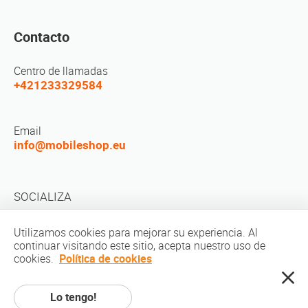
Contacto
Centro de llamadas
+421233329584
Email
info@mobileshop.eu
SOCIALIZA
Utilizamos cookies para mejorar su experiencia. Al
continuar visitando este sitio, acepta nuestro uso de
cookies.
Política de cookies
Derechos de autor © 2010-2026 MobileShop.eu. Todos los derechos
Lo tengo!
reservados. Todas las imágenes de productos en el sitio son propiedad de