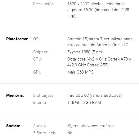
Resolución:
1320 x 2112 píxeles, relación de
aspecto 16:10 (densidad de ~228
ppp)
Plataforma:
OS:
Android 15, hasta 7 actualizaciones
importantes de Android, One UI 7
Chipset:
Exynos 1380 (5 nm)
CPU:
Octa-core (4x2.4 GHz Cortex-A78 y
4x2.0 GHz Cortex-A55)
GPU:
Malí-G68 MP5
Memoria:
Slot tarjeta:
microSDXC (ranura dedicada)
Interna:
128 GB, 6 GB RAM
Sonido:
Altavoz:
Sí, con altavoces estéreo
3.5mm jack:
No