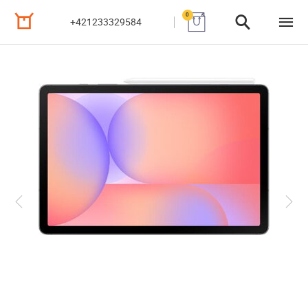
0
+421233329584