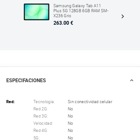
Samsung Galaxy Tab A11
Plus 5G 128GB 6GB RAM SM-
X236 Gris
263.00 €
ESPECIFACIONES
Red:
Tecnología:
Sin conectividad celular
Red 2G:
No
Red 3G:
No
Velocidad:
No
Red 4G:
No
5G:
No