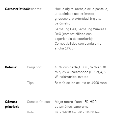
Características:
Sensores:
Huella digital (debajo de la pantalla,
ultrasónica), acelerómetro,
giroscopio, proximidad, brújula,
barómetro
Samsung DeX, Samsung Wireless
DeX (compatibilidad con
experiencia de escritorio)
Compatibilidad con banda ultra
ancha (UWB)
Batería:
Cargando:
45 W con cable, PD3.0, 69 % en 30
min, 25 W inalámbrico (Qi2.2), 4, 5
W inalámbrico inverso
Tipo:
Batería de ion de litio de 4900 mAh
Cámara
Características:
Mejor rostro, flash LED, HDR
principal:
automático, panorama
Video:
8K a 24/30 fps, 4K a 30/60 fps,