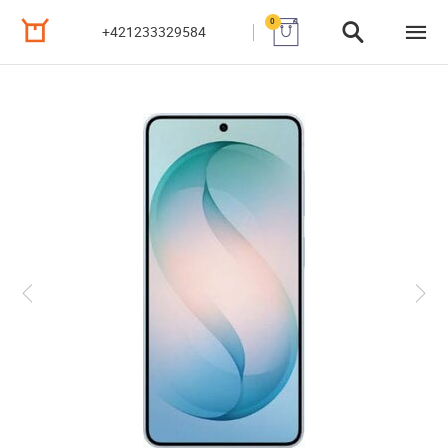
0
+421233329584