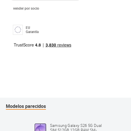
vender por socio
EU
Garantía
Modelos parecidos
5G Dual
Samsung Galaxy S26 5G Dual
 SM-
SIM 512GB 12GB RAM SM-