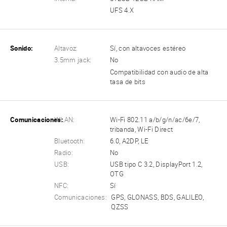
UFS 4.X
Sonido:
Altavoz:
Sí, con altavoces estéreo
3.5mm jack:
No
Compatibilidad con audio de alta
tasa de bits
Comunicaciones:
WLAN:
Wi-Fi 802.11 a/b/g/n/ac/6e/7,
tribanda, Wi-Fi Direct
Bluetooth:
6.0, A2DP, LE
Radio:
No
USB:
USB tipo C 3.2, DisplayPort 1.2,
OTG
NFC:
Sí
Comunicaciones:
GPS, GLONASS, BDS, GALILEO,
QZSS