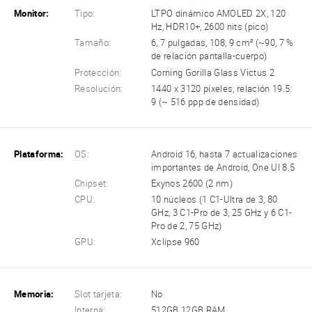
Monitor:
Tipo:
LTPO dinámico AMOLED 2X, 120
Hz, HDR10+, 2600 nits (pico)
Tamaño:
6, 7 pulgadas, 108, 9 cm² (~90, 7 %
de relación pantalla-cuerpo)
Protección:
Corning Gorilla Glass Victus 2
Resolución:
1440 x 3120 píxeles, relación 19.5:
9 (~ 516 ppp de densidad)
Plataforma:
OS:
Android 16, hasta 7 actualizaciones
importantes de Android, One UI 8.5
Chipset:
Exynos 2600 (2 nm)
CPU:
10 núcleos (1 C1-Ultra de 3, 80
GHz, 3 C1-Pro de 3, 25 GHz y 6 C1-
Pro de 2, 75 GHz)
GPU:
Xclipse 960
Memoria:
Slot tarjeta:
No
Interna:
512GB 12GB RAM