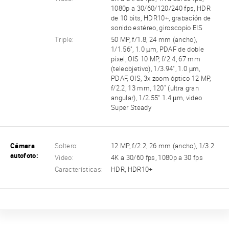
1080p a 30/60/120/240 fps, HDR
de 10 bits, HDR10+, grabación de
sonido estéreo, giroscopio EIS
Triple:
50 MP, f/1.8, 24 mm (ancho),
1/1.56", 1.0 µm, PDAF de doble
píxel, OIS 10 MP, f/2.4, 67 mm
(teleobjetivo), 1/3.94", 1.0 µm,
PDAF, OIS, 3x zoom óptico 12 MP,
f/2.2, 13 mm, 120˚ (ultra gran
angular), 1/2.55" 1.4 µm, video
Super Steady
Cámara
Soltero:
12 MP, f/2.2, 26 mm (ancho), 1/3.2
autofoto:
Video:
4K a 30/60 fps, 1080p a 30 fps
Características:
HDR, HDR10+