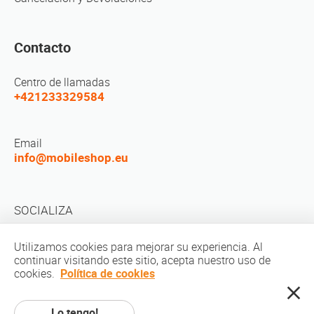
Contacto
Centro de llamadas
+421233329584
Email
info@mobileshop.eu
SOCIALIZA
Utilizamos cookies para mejorar su experiencia. Al
continuar visitando este sitio, acepta nuestro uso de
cookies.
Política de cookies
Derechos de autor © 2010-2026 MobileShop.eu. Todos los derechos
Lo tengo!