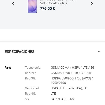
S942 Cobalt Violeta
776.00 €
ESPECIFACIONES
Red:
Tecnología:
GSM / CDMA / HSPA / LTE / 5G
Red 2G:
GSM 850 / 900 / 1800 / 1900
Red 3G:
HSDPA 850/900/1700 (AWS) /
1900/2100
Velocidad:
HSPA, LTE (hasta 7CA), 5G
Red 4G:
LTE
5G:
SA / NSA / Sub6