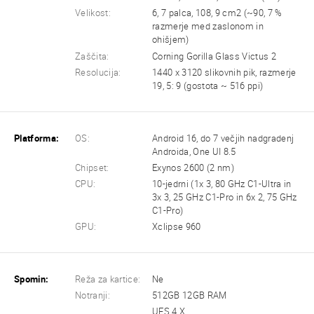
Velikost:
6, 7 palca, 108, 9 cm2 (~90, 7 %
razmerje med zaslonom in
ohišjem)
Zaščita:
Corning Gorilla Glass Victus 2
Resolucija:
1440 x 3120 slikovnih pik, razmerje
19, 5: 9 (gostota ~ 516 ppi)
Platforma:
OS:
Android 16, do 7 večjih nadgradenj
Androida, One UI 8.5
Chipset:
Exynos 2600 (2 nm)
CPU:
10-jedrni (1x 3, 80 GHz C1-Ultra in
3x 3, 25 GHz C1-Pro in 6x 2, 75 GHz
C1-Pro)
GPU:
Xclipse 960
Spomin:
Reža za kartice:
Ne
Notranji:
512GB 12GB RAM
UFS 4.X