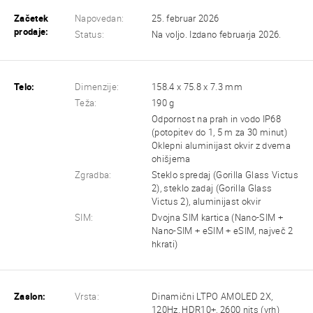
Začetek
Napovedan:
25. februar 2026
prodaje:
Status:
Na voljo. Izdano februarja 2026.
Telo:
Dimenzije:
158.4 x 75.8 x 7.3 mm
Teža:
190 g
Odpornost na prah in vodo IP68
(potopitev do 1, 5 m za 30 minut)
Oklepni aluminijast okvir z dvema
ohišjema
Zgradba:
Steklo spredaj (Gorilla Glass Victus
2), steklo zadaj (Gorilla Glass
Victus 2), aluminijast okvir
SIM:
Dvojna SIM kartica (Nano-SIM +
Nano-SIM + eSIM + eSIM, največ 2
hkrati)
Zaslon:
Vrsta:
Dinamični LTPO AMOLED 2X,
120Hz, HDR10+, 2600 nits (vrh)