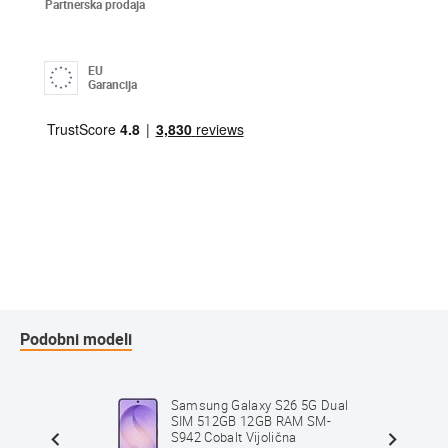
Partnerska prodaja
EU
Garancija
Podobni modeli
5G Dual
Samsung Galaxy S26 5G Dual
 SM-
SIM 512GB 12GB RAM SM-
S942 Cobalt Vijolična