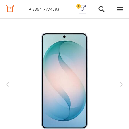
0
+ 386 1 7774383