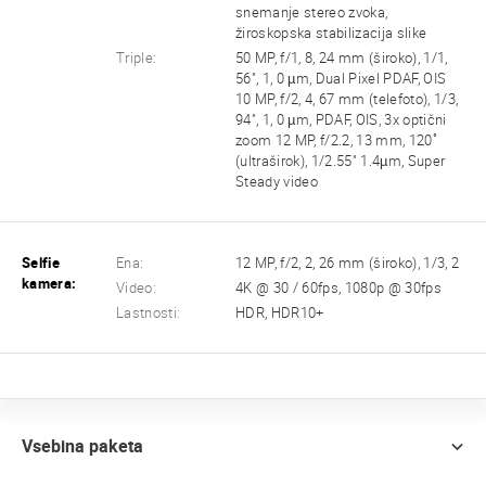
snemanje stereo zvoka,
žiroskopska stabilizacija slike
Triple:
50 MP, f/1, 8, 24 mm (široko), 1/1,
56", 1, 0 µm, Dual Pixel PDAF, OIS
10 MP, f/2, 4, 67 mm (telefoto), 1/3,
94", 1, 0 µm, PDAF, OIS, 3x optični
zoom 12 MP, f/2.2, 13 mm, 120˚
(ultraširok), 1/2.55" 1.4µm, Super
Steady video
Selfie
Ena:
12 MP, f/2, 2, 26 mm (široko), 1/3, 2
kamera:
Video:
4K @ 30 / 60fps, 1080p @ 30fps
Lastnosti:
HDR, HDR10+
Vsebina paketa