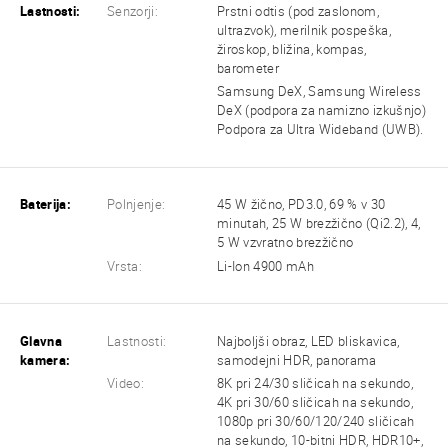
Lastnosti:
Senzorji:
Prstni odtis (pod zaslonom,
ultrazvok), merilnik pospeška,
žiroskop, bližina, kompas,
barometer
Samsung DeX, Samsung Wireless
DeX (podpora za namizno izkušnjo)
Podpora za Ultra Wideband (UWB).
Baterija:
Polnjenje:
45 W žično, PD3.0, 69 % v 30
minutah, 25 W brezžično (Qi2.2), 4,
5 W vzvratno brezžično
Vrsta:
Li-Ion 4900 mAh
Glavna
Lastnosti:
Najboljši obraz, LED bliskavica,
kamera:
samodejni HDR, panorama
Video:
8K pri 24/30 sličicah na sekundo,
4K pri 30/60 sličicah na sekundo,
1080p pri 30/60/120/240 sličicah
na sekundo, 10-bitni HDR, HDR10+,