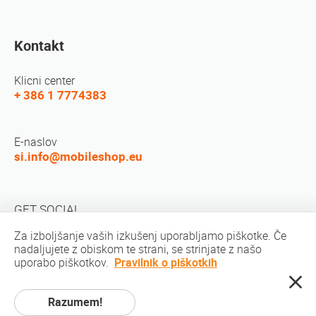
Kontakt
Klicni center
+ 386 1 7774383
E-naslov
si.info@mobileshop.eu
GET SOCIAL
Za izboljšanje vaših izkušenj uporabljamo piškotke. Če
nadaljujete z obiskom te strani, se strinjate z našo
uporabo piškotkov.
Pravilnik o piškotkih
Razumem!
Avtorske pravice © 2010-2026 MobileShop.eu. Vse pravice pridržane. Vse