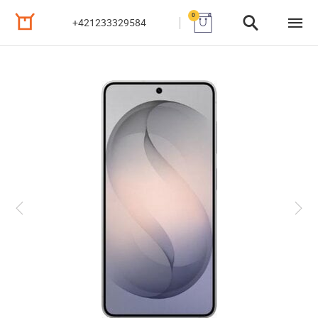
0
+421233329584