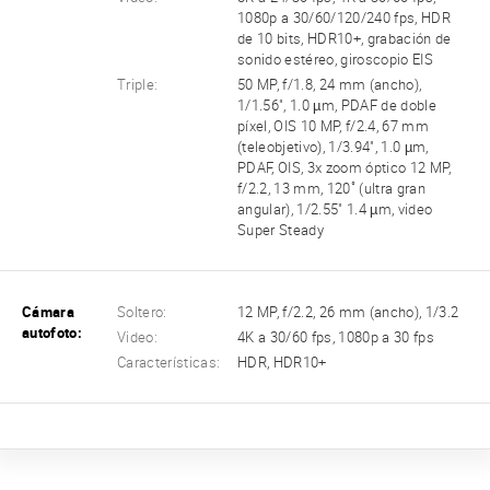
1080p a 30/60/120/240 fps, HDR
de 10 bits, HDR10+, grabación de
sonido estéreo, giroscopio EIS
Triple:
50 MP, f/1.8, 24 mm (ancho),
1/1.56", 1.0 µm, PDAF de doble
píxel, OIS 10 MP, f/2.4, 67 mm
(teleobjetivo), 1/3.94", 1.0 µm,
PDAF, OIS, 3x zoom óptico 12 MP,
f/2.2, 13 mm, 120˚ (ultra gran
angular), 1/2.55" 1.4 µm, video
Super Steady
Cámara
Soltero:
12 MP, f/2.2, 26 mm (ancho), 1/3.2
autofoto:
Video:
4K a 30/60 fps, 1080p a 30 fps
Características:
HDR, HDR10+