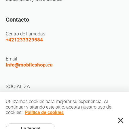
Contacto
Centro de llamadas
+421233329584
Email
info@mobileshop.eu
SOCIALIZA
Utilizamos cookies para mejorar su experiencia. Al
continuar visitando este sitio, acepta nuestro uso de
cookies.
Política de cookies
Derechos de autor © 2010-2026 MobileShop.eu. Todos los derechos
Lo tengo!