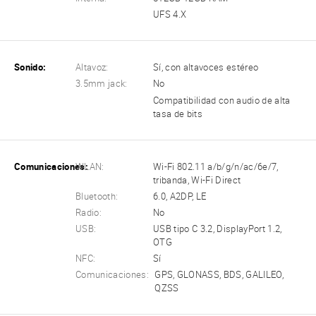
UFS 4.X
Sonido:
Altavoz:
Sí, con altavoces estéreo
3.5mm jack:
No
Compatibilidad con audio de alta
tasa de bits
Comunicaciones:
WLAN:
Wi-Fi 802.11 a/b/g/n/ac/6e/7,
tribanda, Wi-Fi Direct
Bluetooth:
6.0, A2DP, LE
Radio:
No
USB:
USB tipo C 3.2, DisplayPort 1.2,
OTG
NFC:
Sí
Comunicaciones:
GPS, GLONASS, BDS, GALILEO,
QZSS