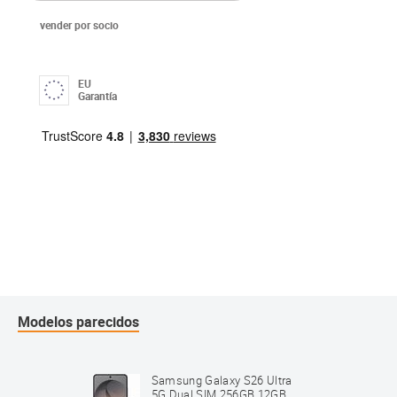
vender por socio
EU
Garantía
Modelos parecidos
ltra
Samsung Galaxy S26 Ultra
2GB
5G Dual SIM 256GB 12GB