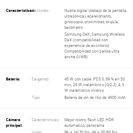
Características:
Sensores:
Huella digital (debajo de la pantalla,
ultrasónica), acelerómetro,
giroscopio, proximidad, brújula,
barómetro
Samsung DeX, Samsung Wireless
DeX (compatibilidad con
experiencia de escritorio)
Compatibilidad con banda ultra
ancha (UWB)
Batería:
Cargando:
45 W con cable, PD3.0, 69 % en 30
min, 25 W inalámbrico (Qi2.2), 4, 5
W inalámbrico inverso
Tipo:
Batería de ion de litio de 4900 mAh
Cámara
Características:
Mejor rostro, flash LED, HDR
principal:
automático, panorama
Video:
8K a 24/30 fps, 4K a 30/60 fps,