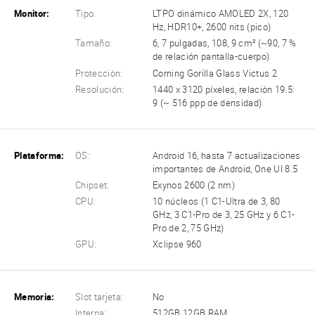
Monitor:
Tipo:
LTPO dinámico AMOLED 2X, 120
Hz, HDR10+, 2600 nits (pico)
Tamaño:
6, 7 pulgadas, 108, 9 cm² (~90, 7 %
de relación pantalla-cuerpo)
Protección:
Corning Gorilla Glass Victus 2
Resolución:
1440 x 3120 píxeles, relación 19.5:
9 (~ 516 ppp de densidad)
Plataforma:
OS:
Android 16, hasta 7 actualizaciones
importantes de Android, One UI 8.5
Chipset:
Exynos 2600 (2 nm)
CPU:
10 núcleos (1 C1-Ultra de 3, 80
GHz, 3 C1-Pro de 3, 25 GHz y 6 C1-
Pro de 2, 75 GHz)
GPU:
Xclipse 960
Memoria:
Slot tarjeta:
No
Interna:
512GB 12GB RAM