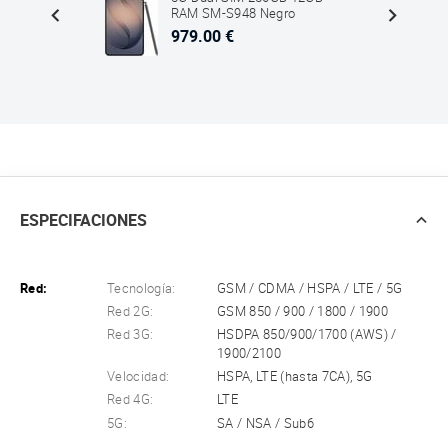
ro
RAM SM-S948 Negro
979.00 €
ESPECIFACIONES
Red:
Tecnología:
GSM / CDMA / HSPA / LTE / 5G
Red 2G:
GSM 850 / 900 / 1800 / 1900
Red 3G:
HSDPA 850/900/1700 (AWS) /
1900/2100
Velocidad:
HSPA, LTE (hasta 7CA), 5G
Red 4G:
LTE
5G:
SA / NSA / Sub6