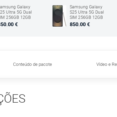
amsung Galaxy
Samsung Galaxy
25 Ultra 5G Dual
S25 Ultra 5G Dual
IM 256GB 12GB
SIM 256GB 12GB
AM Titanium
RAM Titanium Jet
850.00 €
850.00 €
reto
Preto
Conteúdo de pacote
Vídeo e R
ÇÕES