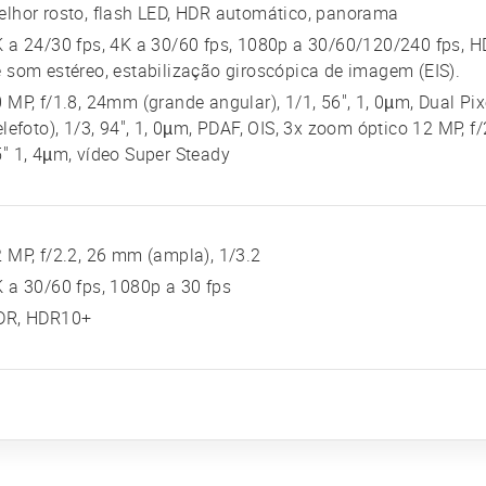
lhor rosto, flash LED, HDR automático, panorama
 a 24/30 fps, 4K a 30/60 fps, 1080p a 30/60/120/240 fps, H
 som estéreo, estabilização giroscópica de imagem (EIS).
 MP, f/1.8, 24mm (grande angular), 1/1, 56", 1, 0µm, Dual Pi
elefoto), 1/3, 94", 1, 0µm, PDAF, OIS, 3x zoom óptico 12 MP, f
" 1, 4µm, vídeo Super Steady
 MP, f/2.2, 26 mm (ampla), 1/3.2
 a 30/60 fps, 1080p a 30 fps
DR, HDR10+