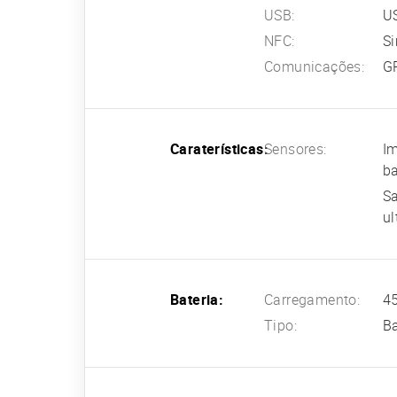
USB:
US
NFC:
S
Comunicações:
G
Caraterísticas:
Sensores:
Im
b
Sa
ul
Bateria:
Carregamento:
45
Tipo:
Ba