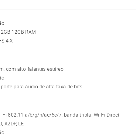
ão
12GB 12GB RAM
FS 4.X
m, com alto-falantes estéreo
ão
porte para áudio de alta taxa de bits
-Fi 802.11 a/b/g/n/ac/6e/7, banda tripla, Wi-Fi Direct
0, A2DP, LE
ão