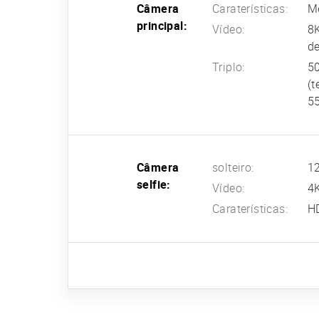
Câmera
Caraterísticas:
Me
principal:
Vídeo:
8K
de
Triplo:
50
(t
55
Câmera
solteiro:
12
selfie:
Vídeo:
4K
Caraterísticas:
H