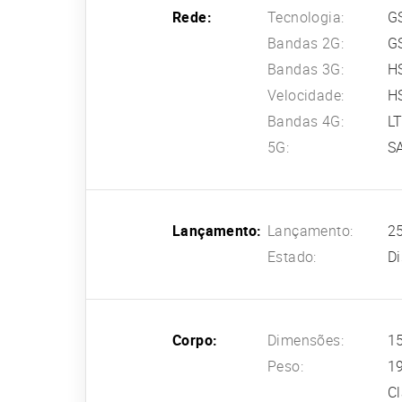
Rede:
Tecnologia:
G
Bandas 2G:
G
Bandas 3G:
H
Velocidade:
HS
Bandas 4G:
L
5G:
SA
Lançamento:
Lançamento:
25
Estado:
Di
Corpo:
Dimensões:
15
Peso:
1
Cl