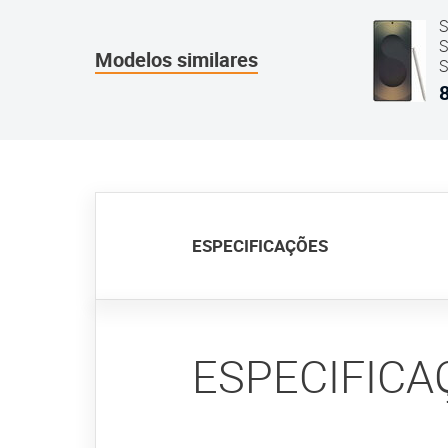
S
S
Modelos similares
S
R
P
ESPECIFICAÇÕES
ESPECIFICA