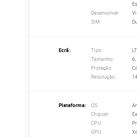
Es
Desenvolver:
Vi
SIM:
D
Ecrã:
Tipo:
L
Tamanho:
6,
Proteção:
Co
Resolução:
14
Plataforma:
OS:
An
Chipset:
E
CPU:
Pr
GPU:
Xc