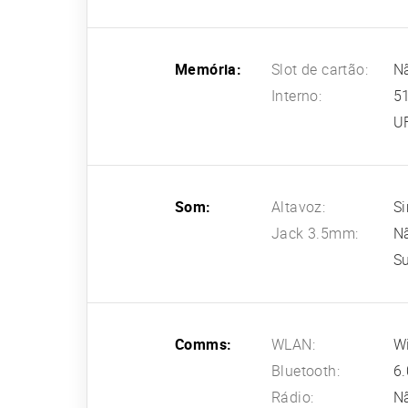
Memória:
Slot de cartão:
N
Interno:
5
U
Som:
Altavoz:
Si
Jack 3.5mm:
N
Su
Comms:
WLAN:
Wi
Bluetooth:
6.
Rádio:
N