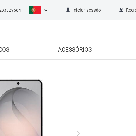
Iniciar sessão
Regi
233329584
COS
ACESSÓRIOS