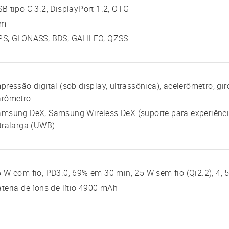
B tipo C 3.2, DisplayPort 1.2, OTG
im
PS, GLONASS, BDS, GALILEO, QZSS
pressão digital (sob display, ultrassônica), acelerômetro, gi
arômetro
msung DeX, Samsung Wireless DeX (suporte para experiênci
tralarga (UWB)
 W com fio, PD3.0, 69% em 30 min, 25 W sem fio (Qi2.2), 4, 
teria de íons de lítio 4900 mAh