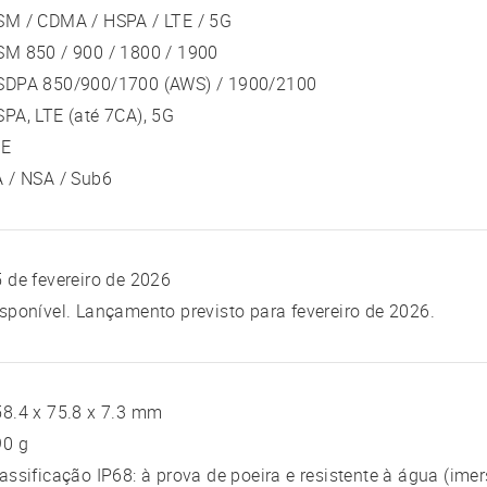
SM / CDMA / HSPA / LTE / 5G
SM 850 / 900 / 1800 / 1900
SDPA 850/900/1700 (AWS) / 1900/2100
PA, LTE (até 7CA), 5G
TE
 / NSA / Sub6
 de fevereiro de 2026
sponível. Lançamento previsto para fevereiro de 2026.
8.4 x 75.8 x 7.3 mm
90 g
assificação IP68: à prova de poeira e resistente à água (imer