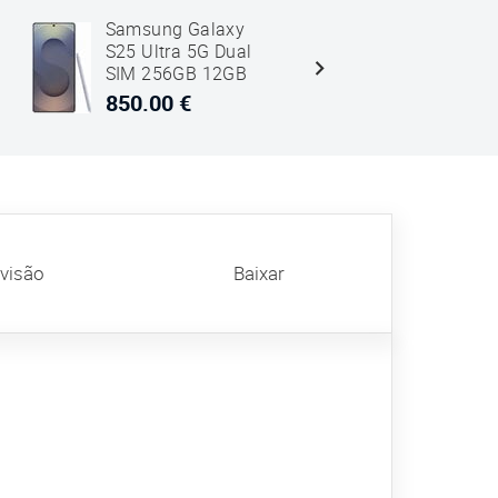
Samsung Galaxy
Samsung 
S25 Ultra 5G Dual
S26 Ultra
SIM 256GB 12GB
SIM 256G
RAM Titanium
RAM SM-S
850.00 €
967.00 €
Silver Azul
Preto
evisão
Baixar