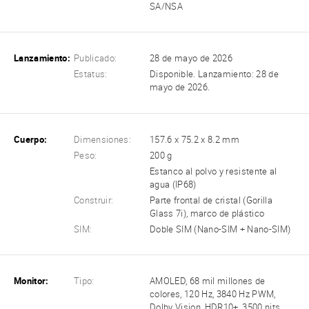
SA/NSA
Lanzamiento:
Publicado:
28 de mayo de 2026
Estatus:
Disponible. Lanzamiento: 28 de
mayo de 2026.
Cuerpo:
Dimensiones:
157.6 x 75.2 x 8.2 mm
Peso:
200 g
Estanco al polvo y resistente al
agua (IP68)
Construir:
Parte frontal de cristal (Gorilla
Glass 7i), marco de plástico
SIM:
Doble SIM (Nano-SIM + Nano-SIM)
Monitor:
Tipo:
AMOLED, 68 mil millones de
colores, 120 Hz, 3840 Hz PWM,
Dolby Vision, HDR10+, 3500 nits