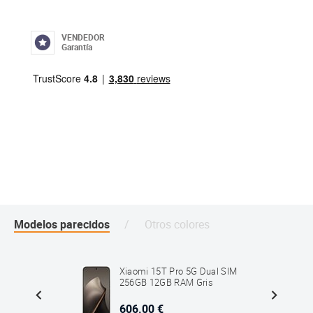
VENDEDOR
Garantía
Modelos parecidos
Otros colores
G Dual
Xiaomi 15T Pro 5G Dual SIM
256GB 12GB RAM Gris
606.00 €