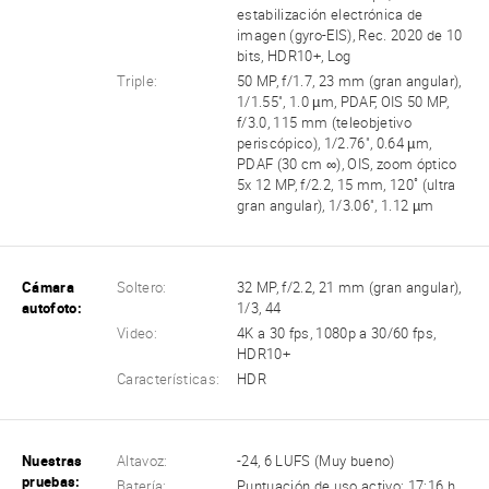
estabilización electrónica de
imagen (gyro-EIS), Rec. 2020 de 10
bits, HDR10+, Log
Triple:
50 MP, f/1.7, 23 mm (gran angular),
1/1.55", 1.0 µm, PDAF, OIS 50 MP,
f/3.0, 115 mm (teleobjetivo
periscópico), 1/2.76", 0.64 µm,
PDAF (30 cm ∞), OIS, zoom óptico
5x 12 MP, f/2.2, 15 mm, 120˚ (ultra
gran angular), 1/3.06", 1.12 µm
Cámara
Soltero:
32 MP, f/2.2, 21 mm (gran angular),
autofoto:
1/3, 44
Video:
4K a 30 fps, 1080p a 30/60 fps,
HDR10+
Características:
HDR
Nuestras
Altavoz:
-24, 6 LUFS (Muy bueno)
pruebas:
Batería:
Puntuación de uso activo: 17:16 h