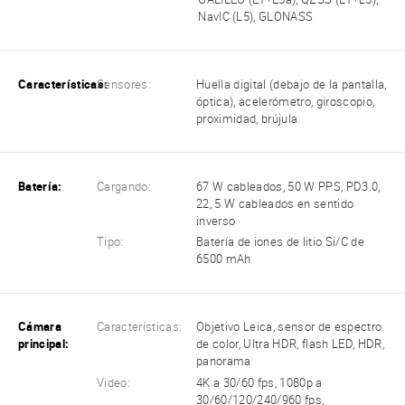
NavIC (L5), GLONASS
Características:
Sensores:
Huella digital (debajo de la pantalla,
óptica), acelerómetro, giroscopio,
proximidad, brújula
Batería:
Cargando:
67 W cableados, 50 W PPS, PD3.0,
22, 5 W cableados en sentido
inverso
Tipo:
Batería de iones de litio Si/C de
6500 mAh
Cámara
Características:
Objetivo Leica, sensor de espectro
principal:
de color, Ultra HDR, flash LED, HDR,
panorama
Video:
4K a 30/60 fps, 1080p a
30/60/120/240/960 fps,