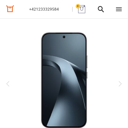
0
+421233329584