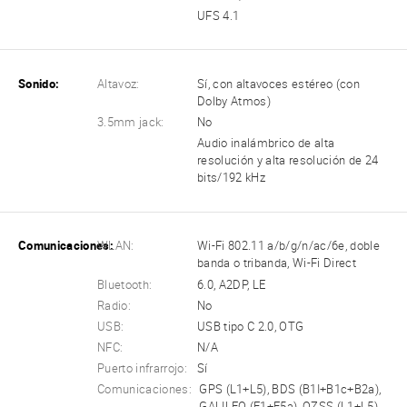
UFS 4.1
Sonido:
Altavoz:
Sí, con altavoces estéreo (con
Dolby Atmos)
3.5mm jack:
No
Audio inalámbrico de alta
resolución y alta resolución de 24
bits/192 kHz
Comunicaciones:
WLAN:
Wi-Fi 802.11 a/b/g/n/ac/6e, doble
banda o tribanda, Wi-Fi Direct
Bluetooth:
6.0, A2DP, LE
Radio:
No
USB:
USB tipo C 2.0, OTG
NFC:
N/A
Puerto infrarrojo:
Sí
Comunicaciones:
GPS (L1+L5), BDS (B1I+B1c+B2a),
GALILEO (E1+E5a), QZSS (L1+L5),