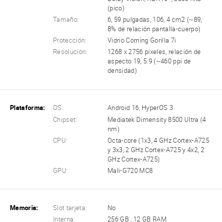
(pico)
Tamaño:
6, 59 pulgadas, 106, 4 cm2 (~89,
8% de relación pantalla-cuerpo)
Protección:
Vidrio Corning Gorilla 7i
Resolución:
1268 x 2756 píxeles, relación de
aspecto 19, 5:9 (~460 ppi de
densidad)
Plataforma:
OS:
Android 16, HyperOS 3
Chipset:
Mediatek Dimensity 8500 Ultra (4
nm)
CPU:
Octa-core (1x3, 4 GHz Cortex-A725
y 3x3, 2 GHz Cortex-A725 y 4x2, 2
GHz Cortex-A725)
GPU:
Mali-G720 MC8
Memoria:
Slot tarjeta:
No
Interna:
256 GB , 12 GB RAM