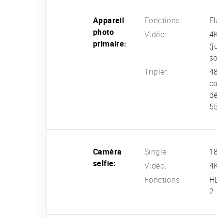
Appareil
Fonctions:
Fl
photo
Vidéo:
4K
primaire:
(j
so
Tripler:
48
ca
dé
55
Caméra
Single:
18
selfie:
Vidéo:
4
Fonctions:
HD
2