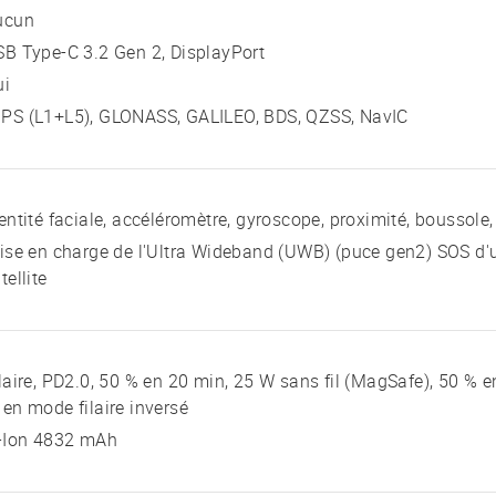
ucun
B Type-C 3.2 Gen 2, DisplayPort
ui
PS (L1+L5), GLONASS, GALILEO, BDS, QZSS, NavIC
entité faciale, accéléromètre, gyroscope, proximité, boussole
ise en charge de l'Ultra Wideband (UWB) (puce gen2) SOS d'
tellite
laire, PD2.0, 50 % en 20 min, 25 W sans fil (MagSafe), 50 % en
en mode filaire inversé
i-Ion 4832 mAh