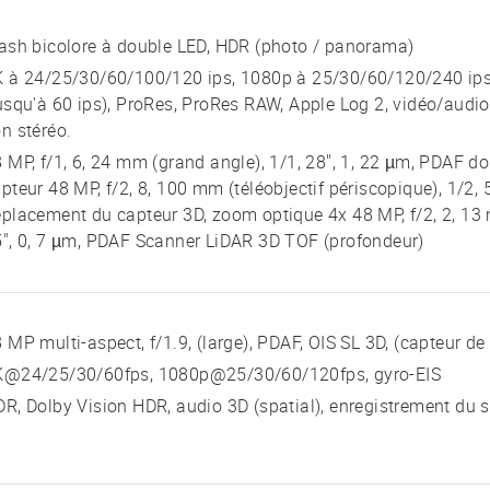
ash bicolore à double LED, HDR (photo / panorama)
 à 24/25/30/60/100/120 ips, 1080p à 25/30/60/120/240 ips,
usqu'à 60 ips), ProRes, ProRes RAW, Apple Log 2, vidéo/audio
n stéréo.
 MP, f/1, 6, 24 mm (grand angle), 1/1, 28", 1, 22 µm, PDAF d
pteur 48 MP, f/2, 8, 100 mm (téléobjectif périscopique), 1/2, 
placement du capteur 3D, zoom optique 4x 48 MP, f/2, 2, 13 m
", 0, 7 µm, PDAF Scanner LiDAR 3D TOF (profondeur)
 MP multi-aspect, f/1.9, (large), PDAF, OIS SL 3D, (capteur d
K@24/25/30/60fps, 1080p@25/30/60/120fps, gyro-EIS
R, Dolby Vision HDR, audio 3D (spatial), enregistrement du 