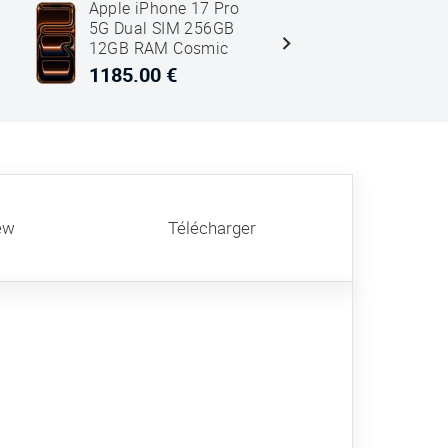
Apple iPhone 17 Pro
Apple iPh
5G Dual SIM 256GB
5G Dual 
12GB RAM Cosmic
12GB RAM
Orange
Bleu
1185.00 €
1430.00
ew
Télécharger