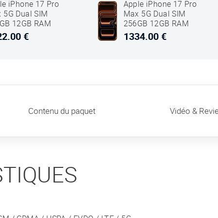
le iPhone 17 Pro
Apple iPhone 17 Pro
 5G Dual SIM
Max 5G Dual SIM
GB 12GB RAM
256GB 12GB RAM
p Bleu
Cosmic Orange
2.00 €
1334.00 €
Contenu du paquet
Vidéo & Revi
STIQUES