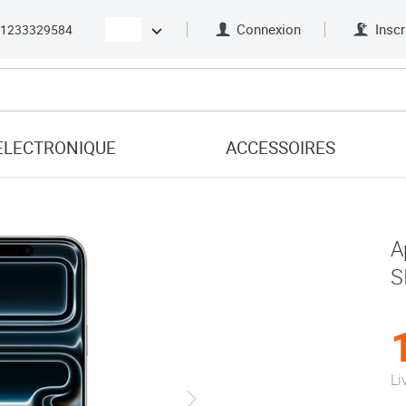
Connexion
Inscr
21233329584
ELECTRONIQUE
ACCESSOIRES
A
S
Li