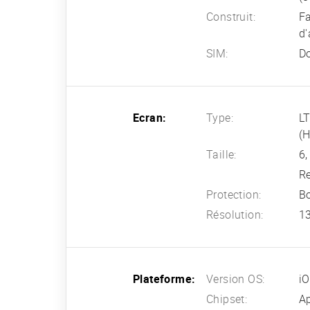
Construit:
Fa
d'
SIM:
Do
Ecran:
Type:
LT
(H
Taille:
6,
Re
Protection:
Bo
Résolution:
13
Plateforme:
Version OS:
i
Chipset:
Ap