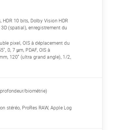
 HDR 10 bits, Dolby Vision HDR
 3D (spatial), enregistrement du
ouble pixel, OIS à déplacement du
55", 0, 7 µm, PDAF, OIS à
m, 120˚ (ultra grand angle), 1/2,
e profondeur/biométrie)
son stéréo, ProRes RAW, Apple Log