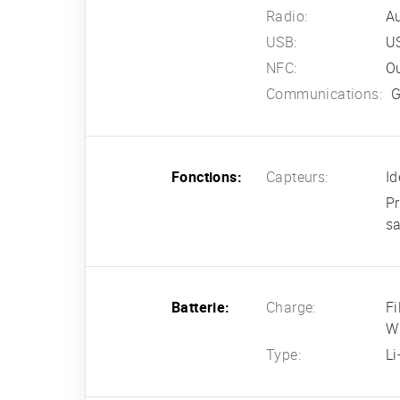
Radio:
A
USB:
US
NFC:
O
Communications:
G
Fonctions:
Capteurs:
Id
Pr
sa
Batterie:
Charge:
Fi
W 
Type:
L