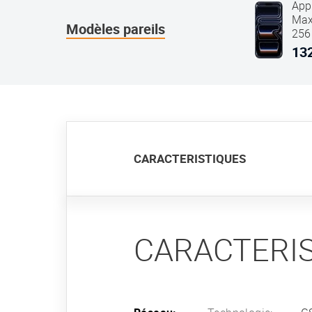
App
Max
Modèles pareils
256
Dee
132
CARACTERISTIQUES
CARACTERI