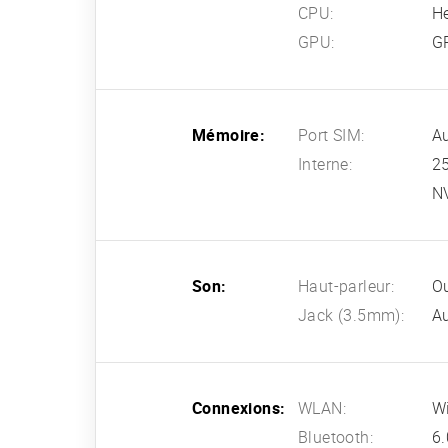
CPU:
H
GPU:
G
Mémoire:
Port SIM:
A
Interne:
2
N
Son:
Haut-parleur:
Ou
Jack (3.5mm):
A
Connexions:
WLAN:
Wi
Bluetooth:
6.