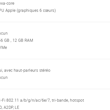
exa-core
PU Apple (graphiques 6 cœurs)
ucun
56 GB , 12 GB RAM
VMe
i, avec haut-parleurs stéréo
ucun
-Fi 802.11 a/b/g/n/ac/6e/7, tri-bande, hotspot
0, A2DP, LE