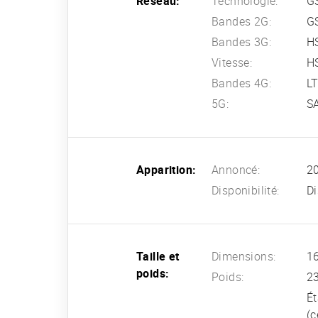
Réseau:
Technologie:
G
Bandes 2G:
G
Bandes 3G:
HS
Vitesse:
HS
Bandes 4G:
L
5G:
SA
Apparition:
Annoncé:
2
Disponibilité:
Di
Taille et
Dimensions:
16
poids:
Poids:
2
Ét
(c