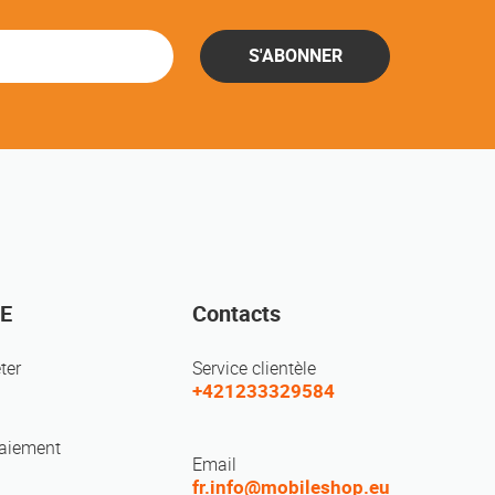
S'ABONNER
E
Contacts
ter
Service clientèle
+421233329584
paiement
Email
fr.info@mobileshop.eu