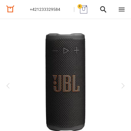
0
+421233329584