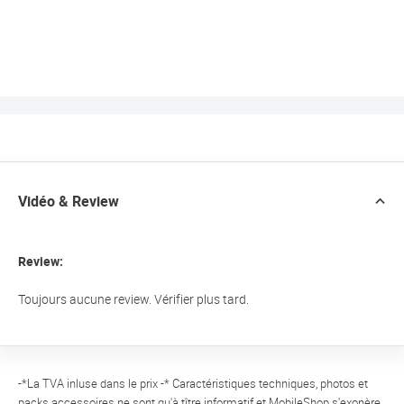
Vidéo & Review
Review:
Toujours aucune review. Vérifier plus tard.
-*La TVA inluse dans le prix -* Caractéristiques techniques, photos et
packs accessoires ne sont qu'à tître informatif et MobileShop s'exonère