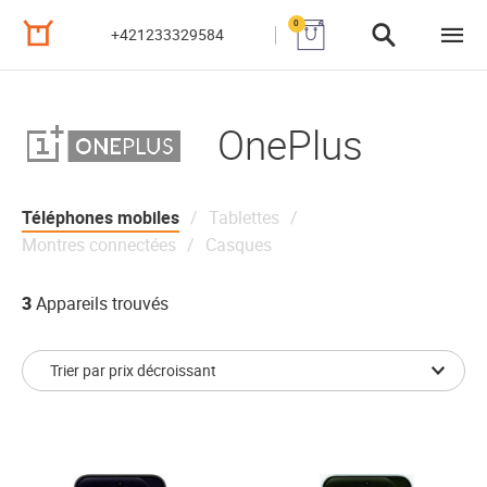
0
+421233329584
OnePlus
Téléphones mobiles
Tablettes
Montres connectées
Casques
3
Appareils trouvés