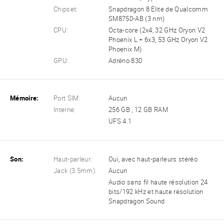
Chipset:
Snapdragon 8 Elite de Qualcomm
SM8750-AB (3 nm)
CPU:
Octa-core (2x4, 32 GHz Oryon V2
Phoenix L + 6x3, 53 GHz Oryon V2
Phoenix M)
GPU:
Adréno 830
Mémoire:
Port SIM:
Aucun
Interne:
256 GB , 12 GB RAM
UFS 4.1
Son:
Haut-parleur:
Oui, avec haut-parleurs stéréo
Jack (3.5mm):
Aucun
Audio sans fil haute résolution 24
bits/192 kHz et haute résolution
Snapdragon Sound