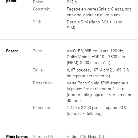
poids:
Poids:
212 g
Construit:
Façade en verre (Shield Glass), dos
en verre, cadre en aluminium
SIM:
Double SIM (Nano-SIM + Nano-
SIM)
Ecran:
Type:
AMOLED, 68B couleurs, 120 Hz,
Dolby Vision, HDR10+, 1800 nits
(HBM), 3200 nits (crête)
Taille:
6, 67 pouces, 107, 4 cm2 (~89, 3 %
de rapport écran/corps)
Protection:
Verre Poco Shield, IP68 étanche à
la poussière et résistant à l'eau
(immersible jusqu'à 2, 5 m pendant
30 min)
Résolution:
1 440 x 3 200 pixels, rapport 20:9
(densité ~ 526 ppp)
Plateforme:
Version OS:
Android 15, HyperOS 2