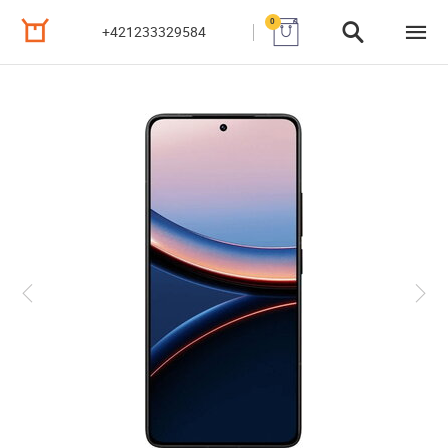
0
+421233329584