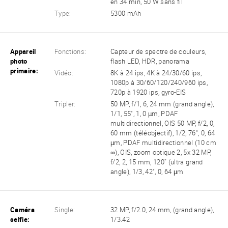
en 34 min, 50 W sans fil
Type:
5300 mAh
Appareil
Fonctions:
Capteur de spectre de couleurs,
photo
flash LED, HDR, panorama
primaire:
Vidéo:
8K à 24 ips, 4K à 24/30/60 ips,
1080p à 30/60/120/240/960 ips,
720p à 1920 ips, gyro-EIS
Tripler:
50 MP, f/1, 6, 24 mm (grand angle),
1/1, 55", 1, 0 µm, PDAF
multidirectionnel, OIS 50 MP, f/2, 0,
60 mm (téléobjectif), 1/2, 76", 0, 64
µm, PDAF multidirectionnel (10 cm
∞), OIS, zoom optique 2, 5x 32 MP,
f/2, 2, 15 mm, 120˚ (ultra grand
angle), 1/3, 42", 0, 64 µm
Caméra
Single:
32 MP, f/2.0, 24 mm, (grand angle),
selfie:
1/3.42