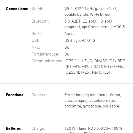
Connexions:
WLAN:
Wi-Fi 802.11 a/b/g/n/ac/6e/7,
double bande, Wi-Fi Direct
Bluetooth:
6.0, A2DP, LE, aptX HD, aptX
adaptatif, aptX sans perte, LHDC 5
Radio:
Aucun
USB:
USB Type-C, OTG
NFC:
Oui
Port infrarouge:
Oui
Communications:
GPS (L1+L5), GLONASS (G1), BDS
(B1I+B1c+B2a), GALILEO (E1+E5a),
QZSS (L1+L5), NavIC (L5)
Fonctions:
Capteurs:
Empreinte digitale (sous l'écran,
ultrasonique), accéléromètre,
proximité, gyroscope, boussole
Batterie:
Charge:
120 W filaire, PD3.0, QC3+, 100 %