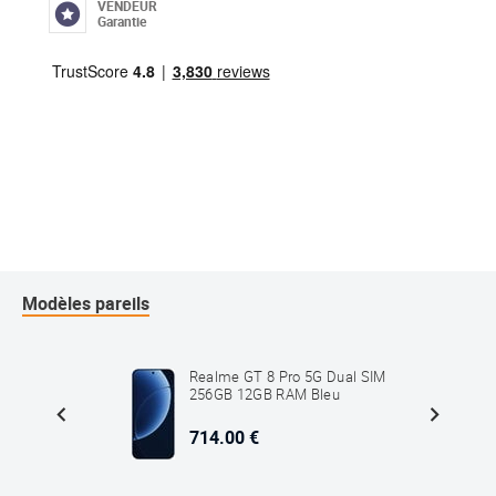
VENDEUR
Garantie
Modèles pareils
al SIM
Realme GT 8 Pro 5G Dual SIM
 Or
256GB 12GB RAM Bleu
714.00 €