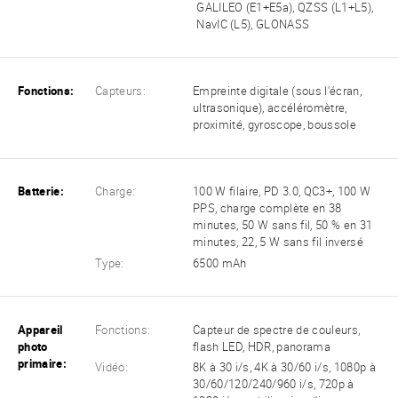
GALILEO (E1+E5a), QZSS (L1+L5),
NavIC (L5), GLONASS
Fonctions:
Capteurs:
Empreinte digitale (sous l'écran,
ultrasonique), accéléromètre,
proximité, gyroscope, boussole
Batterie:
Charge:
100 W filaire, PD 3.0, QC3+, 100 W
PPS, charge complète en 38
minutes, 50 W sans fil, 50 % en 31
minutes, 22, 5 W sans fil inversé
Type:
6500 mAh
Appareil
Fonctions:
Capteur de spectre de couleurs,
photo
flash LED, HDR, panorama
primaire:
Vidéo:
8K à 30 i/s, 4K à 30/60 i/s, 1080p à
30/60/120/240/960 i/s, 720p à