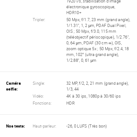
1920 i/s, stabilisation d'image
électronique gyroscopique,
HDR10+
Tripler:
50 Mpx, f/1.7, 23 mm (grand angle),
1/1.31", 1, 2 µm, PDAF Dual Pixel,
OIS ; 50 Mpx, f/3.0, 115 mm
(téléobjectif périscopique), 1/2.76",
0, 64 µm, PDAF (30 cm ∞), OIS,
zoom optique 5x ; 50 Mpx, f/2.4, 18
mm, 102° (ultra grand angle),
1/2.88", 0, 61 µm
Caméra
Single:
32 MP, f/2, 2, 21 mm (grand angle),
selfie:
1/3, 44
Vidéo:
4K à 30 ips, 1080p à 30/60 ips
Fonctions:
HDR
Nos tests:
Haut-parleur:
-26, 0 LUFS (Très bon)