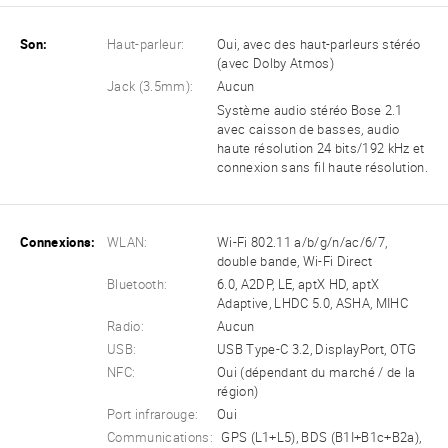
Son:
Haut-parleur:
Oui, avec des haut-parleurs stéréo
(avec Dolby Atmos)
Jack (3.5mm):
Aucun
Système audio stéréo Bose 2.1
avec caisson de basses, audio
haute résolution 24 bits/192 kHz et
connexion sans fil haute résolution.
Connexions:
WLAN:
Wi-Fi 802.11 a/b/g/n/ac/6/7,
double bande, Wi-Fi Direct
Bluetooth:
6.0, A2DP, LE, aptX HD, aptX
Adaptive, LHDC 5.0, ASHA, MIHC
Radio:
Aucun
USB:
USB Type-C 3.2, DisplayPort, OTG
NFC:
Oui (dépendant du marché / de la
région)
Port infrarouge:
Oui
Communications:
GPS (L1+L5), BDS (B1I+B1c+B2a),