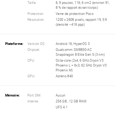
Taille:
6, 9 pouces, 116, 6 cm2 (environ 91,
8 % de rapport écran/corps)
Protection:
Verre de protection Poco
Résolution:
1200 x 2608 pixels, rapport 19, 5:9
(densité ~416 ppp)
Plateforme:
Version OS:
Android 16, HyperOS 3
Chipset:
Qualcomm SM8850-AC
Snapdragon 8 Elite Gen 5 (3 nm)
CPU:
Octa-core (2x4, 6 GHz Oryon V3
Phoenix L + 6x3, 62 GHz Oryon V3
Phoenix M)
GPU:
Adréno 840
Mémoire:
Port SIM:
Aucun
Interne:
256 GB , 12 GB RAM
UFS 4.1