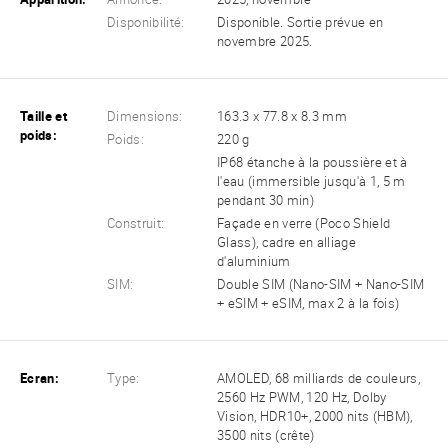
Disponibilité:
Disponible. Sortie prévue en
novembre 2025.
Taille et
Dimensions:
163.3 x 77.8 x 8.3 mm
poids:
Poids:
220 g
IP68 étanche à la poussière et à
l'eau (immersible jusqu'à 1, 5 m
pendant 30 min)
Construit:
Façade en verre (Poco Shield
Glass), cadre en alliage
d'aluminium
SIM:
Double SIM (Nano-SIM + Nano-SIM
+ eSIM + eSIM, max 2 à la fois)
Ecran:
Type:
AMOLED, 68 milliards de couleurs,
2560 Hz PWM, 120 Hz, Dolby
Vision, HDR10+, 2000 nits (HBM),
3500 nits (crête)