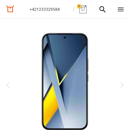
0
+421233329584