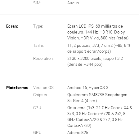
SIM:
Aucun
Ecran:
Type:
Écran LCD IPS, 68 milliards de
couleurs, 144 Hz, HDR10, Dolby
Vision, HDR Vivid, 800 nits (crête)
Taille:
11, 2 pouces, 373, 7 cm2 (~85, 8 %
de rapport écran/corps)
Résolution:
2136 x 3200 pixels, rapport 3:2
(densité ~344 ppp)
Plateforme:
Version OS:
Android 16, HyperOS 3
Chipset:
Qualcomm SM8735 Snapdragon
8s Gen 4 (4 nm)
CPU:
Octa-core (1x3, 21 GHz Cortex-X4 &
3x3, 0 GHz Cortex-A720 & 2x2, 8
GHz Cortex-A720 & 2x2, 0 GHz
Cortex-A720)
GPU:
Adreno 825