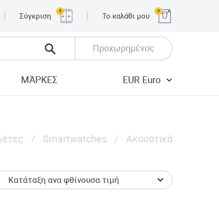
0
0
Σύγκριση
Το καλάθι μου
Προχωρημένος
ΜΆΡΚΕΣ
EUR Euro
λέτες
Smartwatches
Ακουστικά