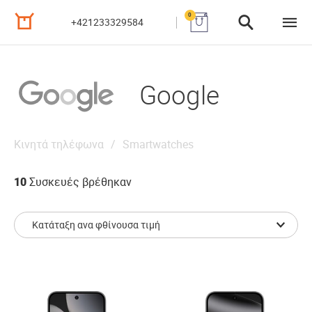
0
+421233329584
Google
Κινητά τηλέφωνα
Smartwatches
10
Συσκευές βρέθηκαν