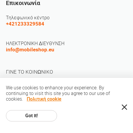
Επικοινωνία
Τηλεφωνικό κέντρο
+421233329584
ΗΛΕΚΤΡΟΝΙΚΗ ΔΙΕΥΘΥΝΣΗ
info@mobileshop.eu
ΓΙΝΕ ΤΟ ΚΟΙΝΩΝΙΚΟ
We use cookies to enhance your experience. By
continuing to visit this site you agree to our use of
cookies.
Πολιτική cookie
Πνευματική ιδιοκτησία © 2010-2026 MobileShop.eu. Ολα τα δικαιώματα
Got it!
διατηρούνται. Όλες οι φωτογραφίες του προϊόντος βρίσκονται στην
ιδιοκτησία του Mobileshop.eu | Σχεδίαση ιστοσελίδων: Art & Code /
Creative Studio. |
Privacy policy
|
Οροι χρήσης