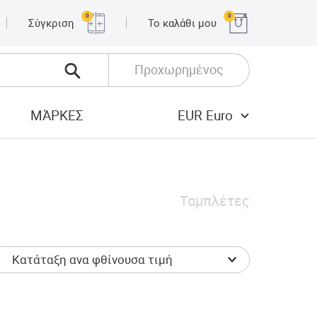
0
0
Σύγκριση
Το καλάθι μου
Προχωρημένος
ΜΆΡΚΕΣ
EUR Euro
Ταμπλέτες