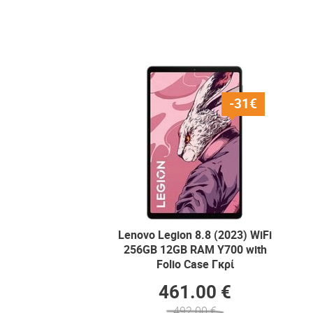
-31€
Lenovo Legion 8.8 (2023) WiFi
256GB 12GB RAM Y700 with
Folio Case Γκρί
461.00 €
492.00 €