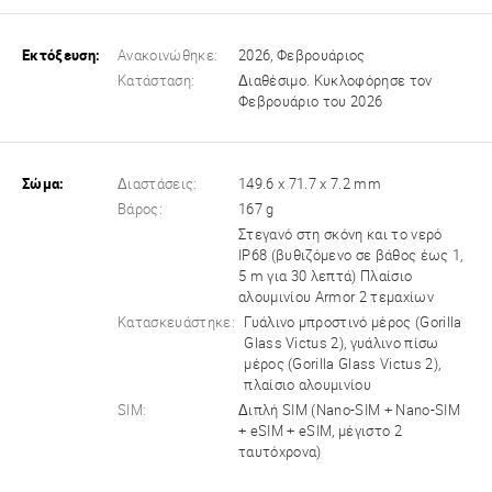
Εκτόξευση:
Ανακοινώθηκε:
2026, Φεβρουάριος
Κατάσταση:
Διαθέσιμο. Κυκλοφόρησε τον
Φεβρουάριο του 2026
Σώμα:
Διαστάσεις:
149.6 x 71.7 x 7.2 mm
Βάρος:
167 g
Στεγανό στη σκόνη και το νερό
IP68 (βυθιζόμενο σε βάθος έως 1,
5 m για 30 λεπτά) Πλαίσιο
αλουμινίου Armor 2 τεμαχίων
Κατασκευάστηκε:
Γυάλινο μπροστινό μέρος (Gorilla
Glass Victus 2), γυάλινο πίσω
μέρος (Gorilla Glass Victus 2),
πλαίσιο αλουμινίου
SIM:
Διπλή SIM (Nano-SIM + Nano-SIM
+ eSIM + eSIM, μέγιστο 2
ταυτόχρονα)