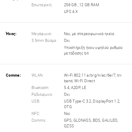
Εσωτερική:
256 GB , 12 GB RAM
UFS 4.X
Ήχος:
Μεγάφωνο:
Ναι, με στερεοφωνικά ηχεία
3.5mm Βύσμα :
Όχι
Υποστήριξη ήχου υψηλού ρυθμού
μετάδοσης bit
Comms:
WLAN:
Wi-Fi 802.11 a/b/g/n/ac/6e/7, tri-
band, Wi-Fi Direct
Bluetooth:
5.4, A2DP, LE
Ραδιόφωνο:
Όχι
USB:
USB Type-C 3.2, DisplayPort 1.2,
OTG
NFC:
Ναί
Comms:
GPS, GLONASS, BDS, GALILEO,
QZSS