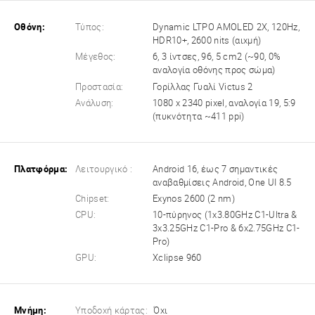
Οθόνη:
Τύπος:
Dynamic LTPO AMOLED 2X, 120Hz,
HDR10+, 2600 nits (αιχμή)
Μέγεθος:
6, 3 ίντσες, 96, 5 cm2 (~90, 0%
αναλογία οθόνης προς σώμα)
Προστασία:
Γορίλλας Γυαλί Victus 2
Ανάλυση:
1080 x 2340 pixel, αναλογία 19, 5:9
(πυκνότητα ~411 ppi)
Πλατφόρμα:
Λειτουργικό :
Android 16, έως 7 σημαντικές
αναβαθμίσεις Android, One UI 8.5
Chipset:
Exynos 2600 (2 nm)
CPU:
10-πύρηνος (1x3.80GHz C1-Ultra &
3x3.25GHz C1-Pro & 6x2.75GHz C1-
Pro)
GPU:
Xclipse 960
Μνήμη:
Υποδοχή κάρτας:
Όχι