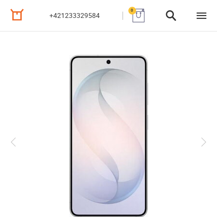
0
+421233329584