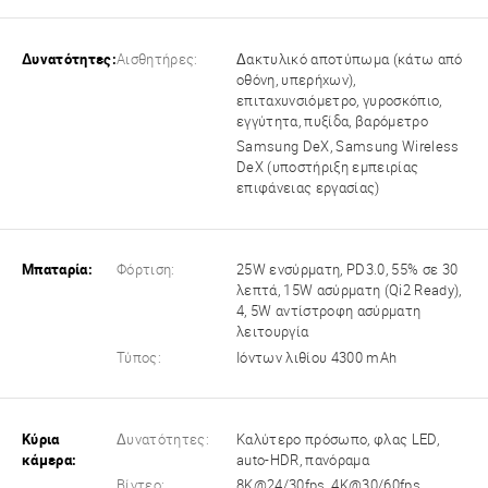
Δυνατότητες:
Αισθητήρες:
Δακτυλικό αποτύπωμα (κάτω από
οθόνη, υπερήχων),
επιταχυνσιόμετρο, γυροσκόπιο,
εγγύτητα, πυξίδα, βαρόμετρο
Samsung DeX, Samsung Wireless
DeX (υποστήριξη εμπειρίας
επιφάνειας εργασίας)
Μπαταρία:
Φόρτιση:
25W ενσύρματη, PD3.0, 55% σε 30
λεπτά, 15W ασύρματη (Qi2 Ready),
4, 5W αντίστροφη ασύρματη
λειτουργία
Τύπος:
Ιόντων λιθίου 4300 mAh
Κύρια
Δυνατότητες:
Καλύτερο πρόσωπο, φλας LED,
κάμερα:
auto-HDR, πανόραμα
Βίντεο:
8K@24/30fps, 4K@30/60fps,