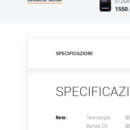
512GB
Deep B
1550.
SPECIFICAZIONI
SPECIFICAZ
Rete:
Tecnologia:
G
Bande 2G:
G