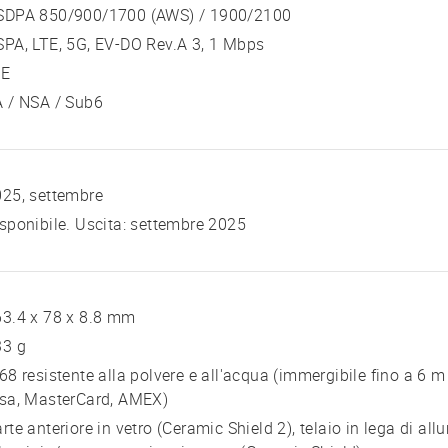
SDPA 850/900/1700 (AWS) / 1900/2100
PA, LTE, 5G, EV-DO Rev.A 3, 1 Mbps
TE
 / NSA / Sub6
25, settembre
sponibile. Uscita: settembre 2025
3.4 x 78 x 8.8 mm
33 g
68 resistente alla polvere e all'acqua (immergibile fino a 6 m
isa, MasterCard, AMEX)
rte anteriore in vetro (Ceramic Shield 2), telaio in lega di all