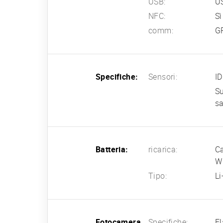
USB:
US
NFC:
Sì
comm:
G
Specifiche:
Sensori:
ID
Su
sa
Batteria:
ricarica:
Ca
W 
Tipo:
L
Fotocamera
Specifiche:
Fl