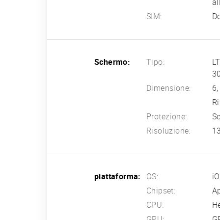
al
SIM:
D
Schermo:
Tipo:
LT
30
Dimensione:
6,
Ri
Protezione:
S
Risoluzione:
13
piattaforma:
OS:
i
Chipset:
Ap
CPU:
H
GPU:
GP