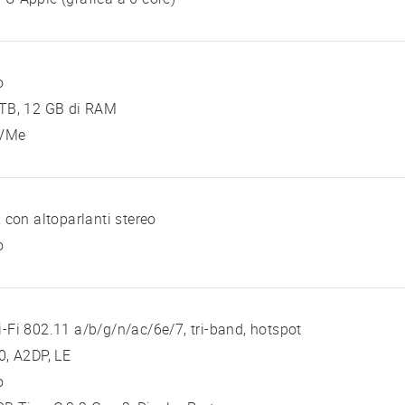
o
 TB, 12 GB di RAM
VMe
, con altoparlanti stereo
o
-Fi 802.11 a/b/g/n/ac/6e/7, tri-band, hotspot
0, A2DP, LE
o