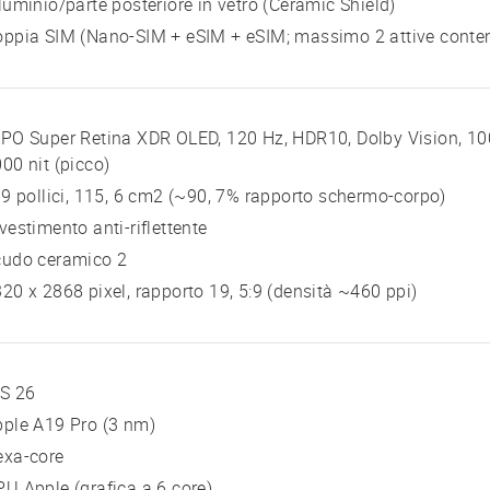
luminio/parte posteriore in vetro (Ceramic Shield)
oppia SIM (Nano-SIM + eSIM + eSIM; massimo 2 attive cont
PO Super Retina XDR OLED, 120 Hz, HDR10, Dolby Vision, 1000
00 nit (picco)
 9 pollici, 115, 6 cm2 (~90, 7% rapporto schermo-corpo)
vestimento anti-riflettente
cudo ceramico 2
20 x 2868 pixel, rapporto 19, 5:9 (densità ~460 ppi)
OS 26
ple A19 Pro (3 nm)
exa-core
U Apple (grafica a 6 core)