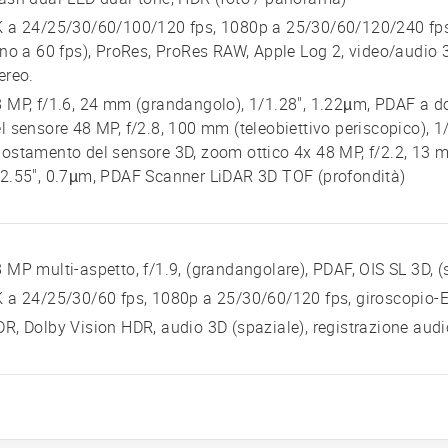
 a 24/25/30/60/100/120 fps, 1080p a 25/30/60/120/240 fps,
ino a 60 fps), ProRes, ProRes RAW, Apple Log 2, video/audio 3
ereo.
 MP, f/1.6, 24 mm (grandangolo), 1/1.28", 1.22µm, PDAF a d
l sensore 48 MP, f/2.8, 100 mm (teleobiettivo periscopico), 1
ostamento del sensore 3D, zoom ottico 4x 48 MP, f/2.2, 13 m
2.55", 0.7µm, PDAF Scanner LiDAR 3D TOF (profondità)
 MP multi-aspetto, f/1.9, (grandangolare), PDAF, OIS SL 3D, 
 a 24/25/30/60 fps, 1080p a 25/30/60/120 fps, giroscopio-E
R, Dolby Vision HDR, audio 3D (spaziale), registrazione aud