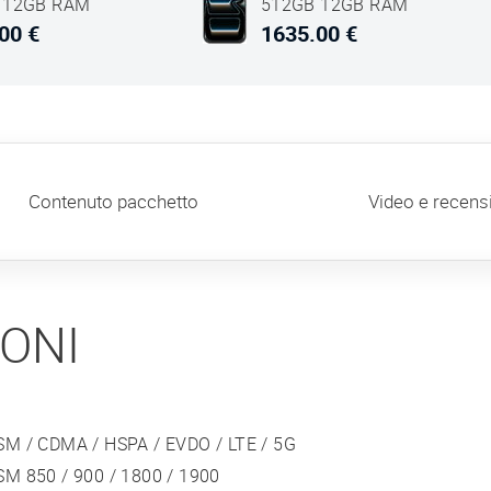
 12GB RAM
512GB 12GB RAM
lu
Argento
00 €
1635.00 €
Contenuto pacchetto
Video e recens
IONI
SM / CDMA / HSPA / EVDO / LTE / 5G
SM 850 / 900 / 1800 / 1900