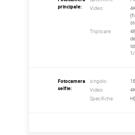
principale:
Video:
4K
(f
st
Triplicare:
48
de
sp
1/
Fotocamera
singolo:
18
selfie:
Video:
4K
Specifiche:
HD