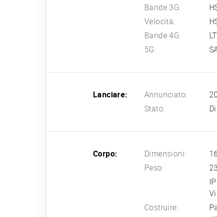
Bande 3G:
H
Velocità:
HS
Bande 4G:
L
5G:
SA
Lanciare:
Annunciato:
20
Stato:
Di
Corpo:
Dimensioni:
16
Peso:
2
IP
V
Costruire:
Pa