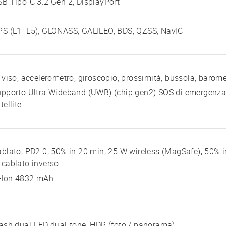
B Tipo-C 3.2 Gen 2, DisplayPort
PS (L1+L5), GLONASS, GALILEO, BDS, QZSS, NavIC
 viso, accelerometro, giroscopio, prossimità, bussola, barom
pporto Ultra Wideband (UWB) (chip gen2) SOS di emergenza,
tellite
blato, PD2.0, 50% in 20 min, 25 W wireless (MagSafe), 50% in
cablato inverso
i-Ion 4832 mAh
ash dual-LED dual-tone, HDR (foto / panorama)