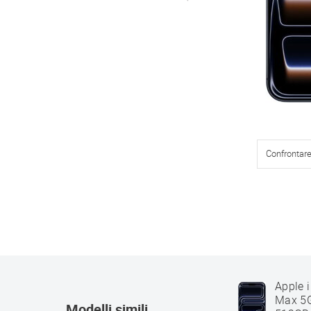
Confrontar
Apple 
Max 5G
Modelli simili