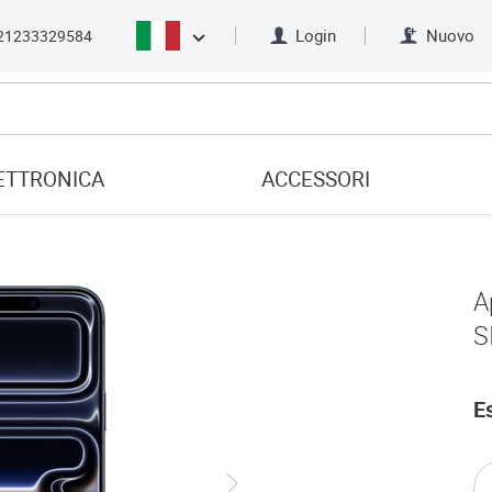
Login
Nuovo
21233329584
ETTRONICA
ACCESSORI
A
S
E