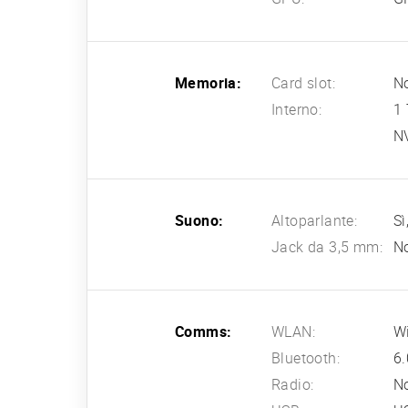
Memoria:
Card slot:
N
Interno:
1
N
Suono:
Altoparlante:
Sì
Jack da 3,5 mm:
N
Comms:
WLAN:
Wi
Bluetooth:
6.
Radio:
N