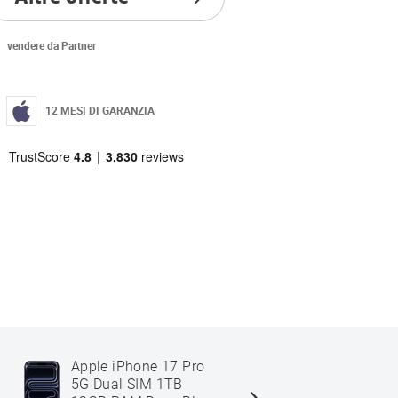
vendere da Partner
12 MESI DI GARANZIA
Apple iPhone 17 Pro
Apple iPh
5G Dual SIM 1TB
Max 5G Du