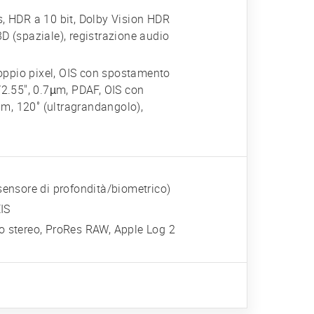
 HDR a 10 bit, Dolby Vision HDR
D (spaziale), registrazione audio
oppio pixel, OIS con spostamento
/2.55", 0.7µm, PDAF, OIS con
m, 120˚ (ultragrandangolo),
(sensore di profondità/biometrico)
IS
io stereo, ProRes RAW, Apple Log 2