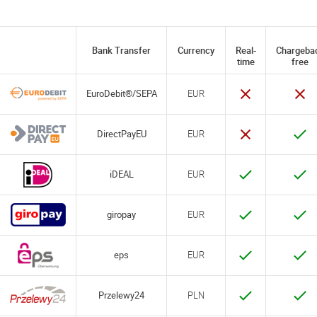
Bank Transfer
Currency
Real-
Chargeba
time
free
EuroDebit®/SEPA
EUR
DirectPayEU
EUR
iDEAL
EUR
giropay
EUR
eps
EUR
Przelewy24
PLN